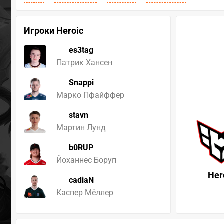
Игроки Heroic
es3tag
Патрик Хансен
Snappi
Марко Пфайффер
stavn
Мартин Лунд
b0RUP
Йоханнес Боруп
Her
cadiaN
Каспер Мёллер