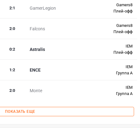
Gamers8
2
:
1
GamerLegion
Плей-офф
Gamers8
2
:
0
Falcons
Плей-офф
IEM
0
:
2
Astralis
Плей-офф
IEM
1
:
2
ENCE
Группа A
IEM
2
:
0
Monte
Группа A
ПОКАЗАТЬ ЕЩЕ