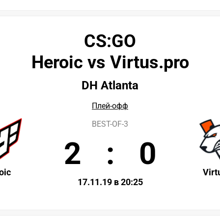
CS:GO
Heroic vs Virtus.pro
DH Atlanta
Плей-офф
BEST-OF-3
2
:
0
oic
Virt
17.11.19 в 20:25