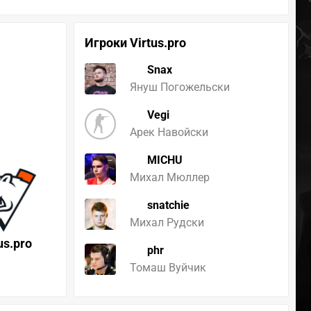
Игроки Virtus.pro
Snax
Януш Погожельски
Vegi
Арек Навойски
MICHU
Михал Мюллер
snatchie
Михал Рудски
us.pro
phr
Томаш Вуйчик