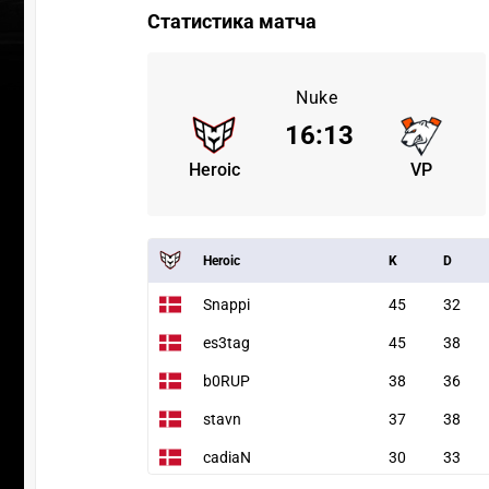
Статистика матча
Nuke
16
:
13
Heroic
VP
Heroic
K
D
Snappi
45
32
es3tag
45
38
b0RUP
38
36
stavn
37
38
cadiaN
30
33