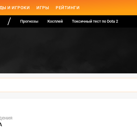
ДЫ И ИГРОКИ
ИГРЫ
РЕЙТИНГИ
Прогнозы
Косплей
Токсичный тест по Dota 2
дения
А