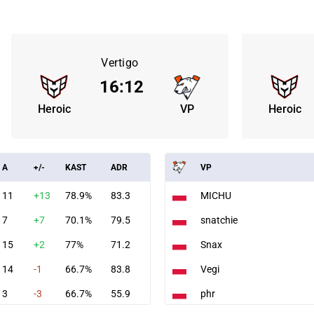
Vertigo
16
:
12
Heroic
VP
Heroic
A
+/-
KAST
ADR
VP
11
+13
78.9%
83.3
MICHU
7
+7
70.1%
79.5
snatchie
15
+2
77%
71.2
Snax
14
-1
66.7%
83.8
Vegi
3
-3
66.7%
55.9
phr