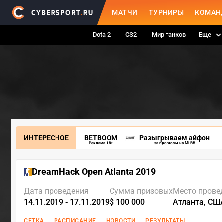
МАТЧИ
ТУРНИРЫ
КОМАН
Dota 2
CS2
Мир танков
Еще
ИНТЕРЕСНОЕ
BETBOOM
Разыгрываем айфон
Реклама 18+
за прогнозы на MLBB
DreamHack Open Atlanta 2019
Дата проведения
Сумма призовых
Место прове
14.11.2019 - 17.11.2019
$ 100 000
Атланта, СШ
СЕТКА
РАСПИСАНИЕ
НОВОСТИ
РЕЗУЛЬТАТЫ