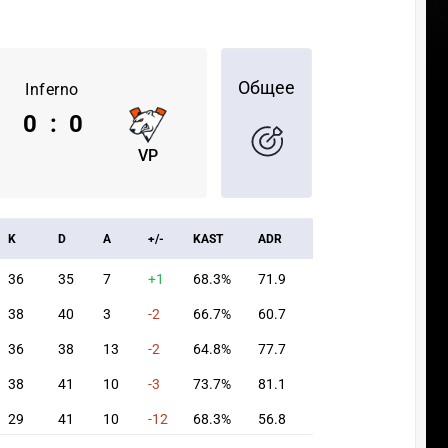
Общее
Inferno
0
:
0
VP
K
D
A
+/-
KAST
ADR
36
35
7
+1
68.3%
71.9
38
40
3
-2
66.7%
60.7
36
38
13
-2
64.8%
77.7
38
41
10
-3
73.7%
81.1
29
41
10
-12
68.3%
56.8