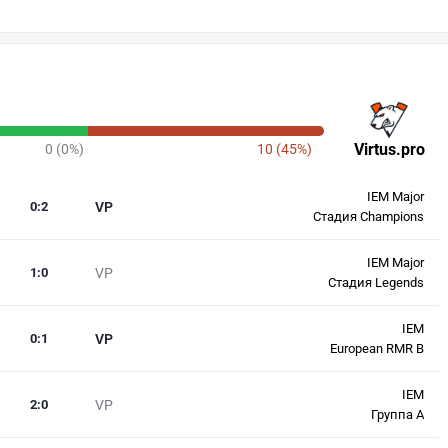
Virtus.pro
0 (0%)
10 (45%)
IEM Major
0
:
2
VP
Стадия Champions
IEM Major
1
:
0
VP
Стадия Legends
IEM
0
:
1
VP
European RMR B
IEM
2
:
0
VP
Группа A