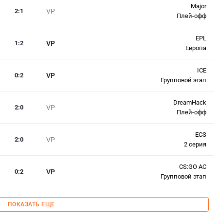
Major
2
:
1
VP
Плей-офф
EPL
1
:
2
VP
Европа
ICE
0
:
2
VP
Групповой этап
DreamHack
2
:
0
VP
Плей-офф
ECS
2
:
0
VP
2 серия
CS:GO AC
0
:
2
VP
Групповой этап
ПОКАЗАТЬ ЕЩЕ