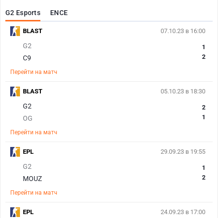
G2 Esports
ENCE
BLAST
07.10.23 в 16:00
G2
1
2
C9
Перейти на матч
BLAST
05.10.23 в 18:30
G2
2
1
OG
Перейти на матч
EPL
29.09.23 в 19:55
G2
1
2
MOUZ
Перейти на матч
EPL
24.09.23 в 17:00