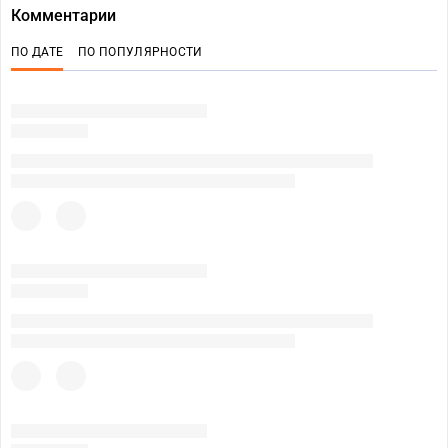
Комментарии
ПО ДАТЕ
ПО ПОПУЛЯРНОСТИ