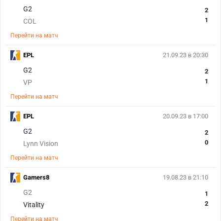
G2
2
1
COL
Перейти на матч
EPL
21.09.23 в 20:30
G2
2
1
VP
Перейти на матч
EPL
20.09.23 в 17:00
G2
2
0
Lynn Vision
Перейти на матч
Gamers8
19.08.23 в 21:10
G2
1
2
Vitality
Перейти на матч