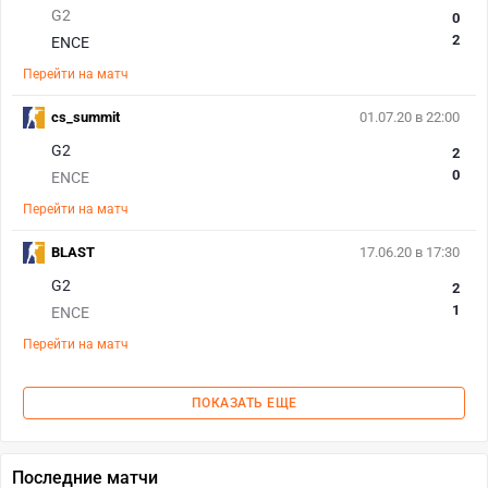
G2
0
2
ENCE
Перейти на матч
cs_summit
01.07.20 в 22:00
G2
2
0
ENCE
Перейти на матч
BLAST
17.06.20 в 17:30
G2
2
1
ENCE
Перейти на матч
ПОКАЗАТЬ ЕЩЕ
Последние матчи