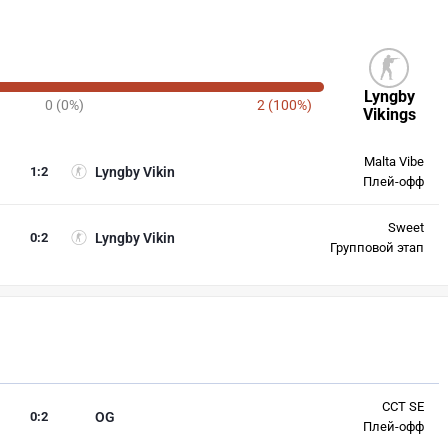
Lyngby
0 (0%)
2 (100%)
Vikings
Malta Vibe
1
:
2
Lyngby Vikin
Плей-офф
Sweet
0
:
2
Lyngby Vikin
Групповой этап
CCT SE
0
:
2
OG
Плей-офф