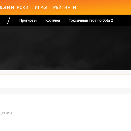
ДЫ И ИГРОКИ
ИГРЫ
РЕЙТИНГИ
Прогнозы
Косплей
Токсичный тест по Dota 2
дения