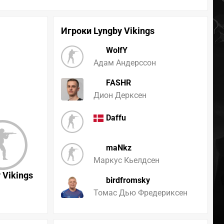
Игроки Lyngby Vikings
WolfY
Адам Андерссон
FASHR
Дион Дерксен
Daffu
maNkz
Маркус Кьелдсен
 Vikings
birdfromsky
Томас Дью Фредериксен