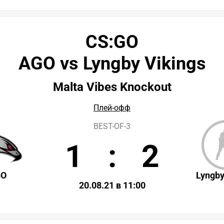
CS:GO
AGO vs Lyngby Vikings
Malta Vibes Knockout
Плей-офф
BEST-OF-3
1
:
2
GO
Lyngby
20.08.21 в 11:00