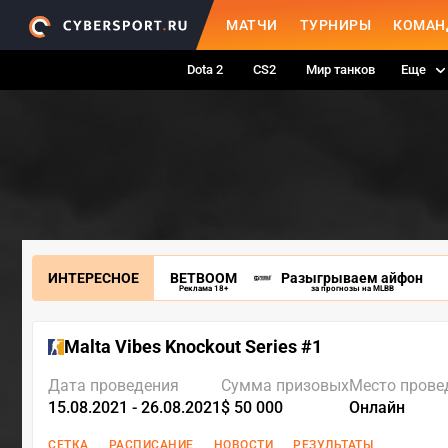
МАТЧИ
ТУРНИРЫ
КОМАН
Dota 2
CS2
Мир танков
Еще
ИНТЕРЕСНОЕ
BETBOOM
Разыгрываем айфон
Реклама 18+
за прогнозы на MLBB
Malta Vibes Knockout Series #1
Дата проведения
Сумма призовых
Место прове
15.08.2021 - 26.08.2021
$ 50 000
Онлайн
СЕТКА
РАСПИСАНИЕ
НОВОСТИ
РЕЗУЛЬТАТЫ