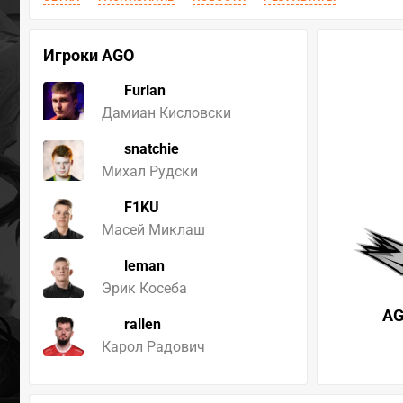
Игроки AGO
Furlan
Дамиан Кисловски
snatchie
Михал Рудски
F1KU
Масей Миклаш
leman
Эрик Косеба
A
rallen
Карол Радович