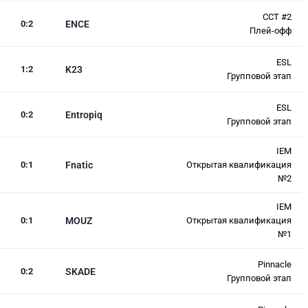
CCT #2
0
:
2
ENCE
Плей-офф
ESL
1
:
2
K23
Групповой этап
ESL
0
:
2
Entropiq
Групповой этап
IEM
0
:
1
Fnatic
Открытая квалификация
№2
IEM
0
:
1
MOUZ
Открытая квалификация
№1
Pinnacle
0
:
2
SKADE
Групповой этап