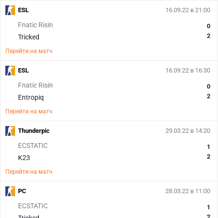
ESL
16.09.22 в 21:00
Fnatic Risin
0
2
Tricked
Перейти на матч
ESL
16.09.22 в 16:30
Fnatic Risin
0
2
Entropiq
Перейти на матч
Thunderpic
29.03.22 в 14:20
ECSTATIC
1
2
K23
Перейти на матч
PC
28.03.22 в 11:00
ECSTATIC
1
2