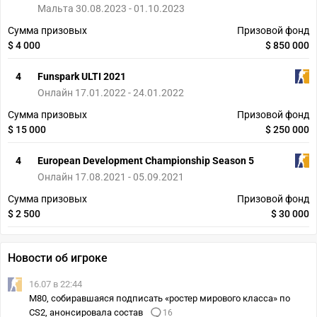
Мальта 30.08.2023 - 01.10.2023
Сумма призовых
Призовой фонд
$ 4 000
$ 850 000
4
Funspark ULTI 2021
Онлайн 17.01.2022 - 24.01.2022
Сумма призовых
Призовой фонд
$ 15 000
$ 250 000
4
European Development Championship Season 5
Онлайн 17.08.2021 - 05.09.2021
Сумма призовых
Призовой фонд
$ 2 500
$ 30 000
Новости об игроке
16.07 в 22:44
M80, собиравшаяся подписать «ростер мирового класса» по
CS2, анонсировала состав
16