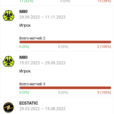
11 (42%)
0 (0%)
15 (58%)
M80
29.09.2023 — 11.11.2023
Игрок
Всего матчей: 2
0 (0%)
0 (0%)
2 (100%)
M80
15.07.2023 — 29.09.2023
Игрок
Всего матчей: 3
0 (0%)
0 (0%)
3 (100%)
ECSTATIC
29.03.2022 — 15.08.2022