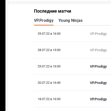
Последние матчи
VP.Prodigy
Young Ninjas
29.07.22 в 16:00
VP.Prodigy
28.07.22 в 13:00
VP.Prodigy
25.07.22 в 16:00
VP.Prodigy
20.07.22 в 16:40
VP.Prodigy
18.07.22 в 16:00
VP.Prodigy