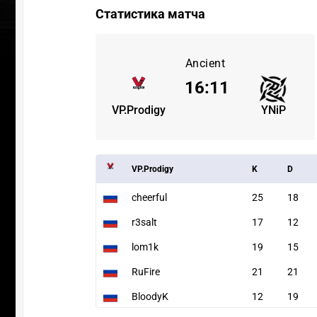
Статистика матча
Ancient
16
:
11
VP.Prodigy
YNiP
VP.Prodigy
K
D
cheerful
25
18
r3salt
17
12
lom1k
19
15
RuFire
21
21
BloodyK
12
19