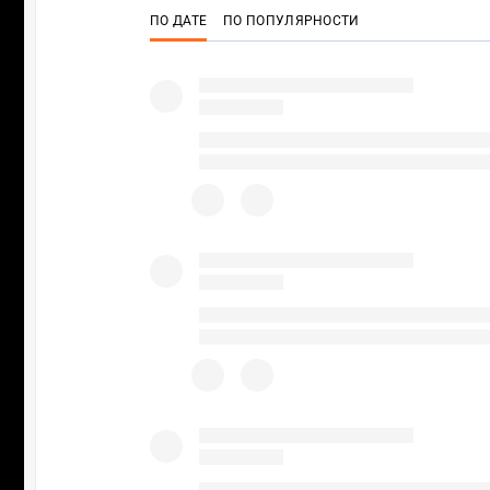
ПО ДАТЕ
ПО ПОПУЛЯРНОСТИ