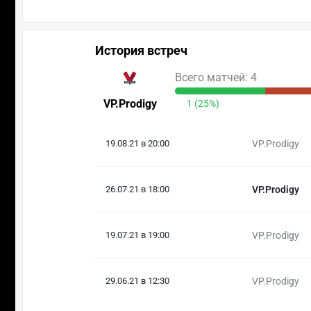
История встреч
Всего матчей: 4
VP.Prodigy
1 (25%)
19.08.21 в 20:00
VP.Prodigy
26.07.21 в 18:00
VP.Prodigy
19.07.21 в 19:00
VP.Prodigy
29.06.21 в 12:30
VP.Prodigy