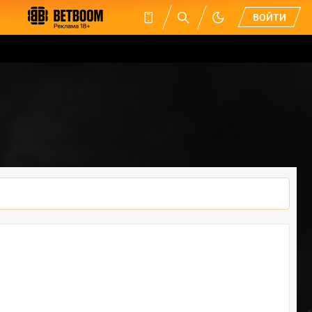
ВОЙТИ