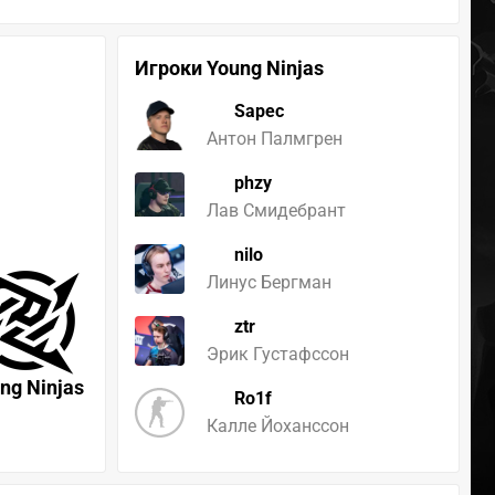
Игроки Young Ninjas
Sapec
Антон Палмгрен
phzy
Лав Смидебрант
nilo
Линус Бергман
ztr
Эрик Густафссон
ng Ninjas
Ro1f
Калле Йохансcон