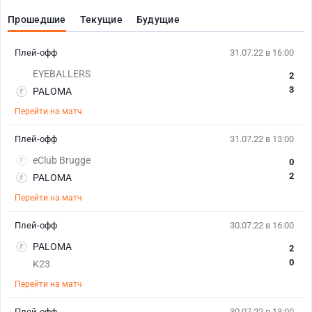
Прошедшие
Текущие
Будущие
Плей-офф
31.07.22 в 16:00
EYEBALLERS
2
3
PALOMA
Перейти на матч
Плей-офф
31.07.22 в 13:00
eClub Brugge
0
2
PALOMA
Перейти на матч
Плей-офф
30.07.22 в 16:00
PALOMA
2
0
K23
Перейти на матч
Плей-офф
30.07.22 в 13:00