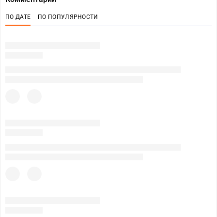
ПО ДАТЕ
ПО ПОПУЛЯРНОСТИ