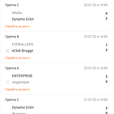
Группа C
22.07.22 в 19:00
eSuba
0
2
Dynamo Eclot
Перейти на матч
Группа B
22.07.22 в 16:00
EYEBALLERS
1
2
eClub Brugge
Перейти на матч
Группа A
22.07.22 в 13:00
ENTERPRISE
2
0
Ungentium
Перейти на матч
Группа C
21.07.22 в 19:00
Dynamo Eclot
2
0
Illuminar