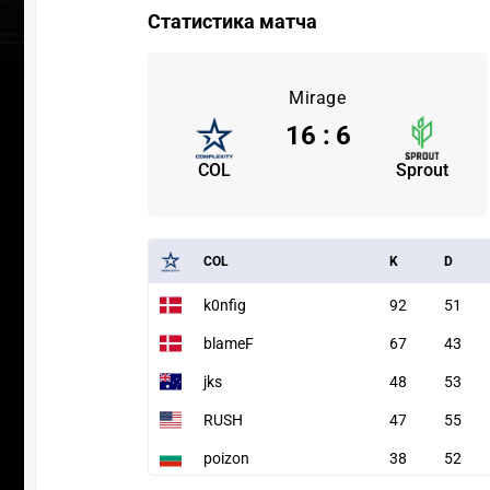
Статистика матча
Mirage
16
:
6
COL
Sprout
COL
K
D
k0nfig
92
51
blameF
67
43
jks
48
53
RUSH
47
55
poizon
38
52