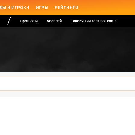
ДЫ И ИГРОКИ
ИГРЫ
РЕЙТИНГИ
Прогнозы
Косплей
Токсичный тест по Dota 2
я