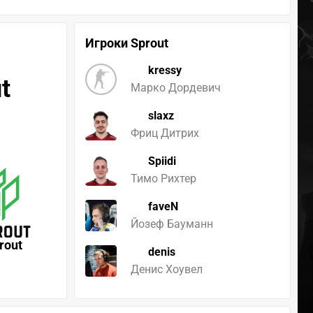
Игроки Sprout
kressy
t
Марко Дордевич
slaxz
Фриц Дитрих
Spiidi
Тимо Рихтер
faveN
Йозеф Бауманн
rout
denis
Денис Хоувел