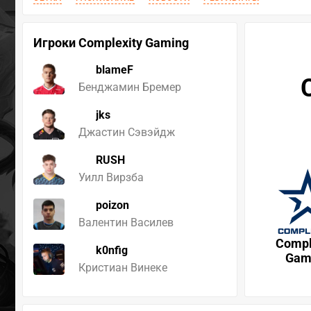
Игроки Complexity Gaming
blameF
Бенджамин Бремер
jks
Джастин Сэвэйдж
RUSH
Уилл Вирзба
poizon
Валентин Василев
Compl
k0nfig
Gam
Кристиан Винеке