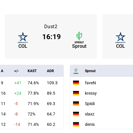
Dust2
16
:
19
COL
Sprout
COL
A
+/-
KAST
ADR
Sprout
9
+41
74.6%
109.3
faveN
16
+24
77.8%
89.5
kressy
11
-5
71.9%
69.3
Spiidi
14
-8
72%
64.7
slaxz
12
-14
71.4%
60.2
denis