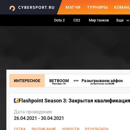
МАТЧИ
ТУРНИРЫ
КОМАН
Dota 2
CS2
Мир танков
Еще
ИНТЕРЕСНОЕ
BETBOOM
Разыгрываем айфон
Реклама 18+
за прогнозы на MLBB
Flashpoint Season 3: Закрытая квалификаци
Дата проведения
26.04.2021 - 30.04.2021
СЕТКА
РАСПИСАНИЕ
НОВОСТИ
РЕЗУЛЬТАТЫ