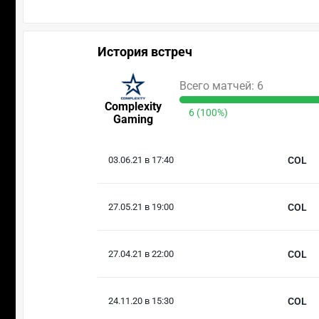
История встреч
Всего матчей: 6
Complexity
6 (100%)
Gaming
03.06.21 в 17:40
COL
27.05.21 в 19:00
COL
27.04.21 в 22:00
COL
24.11.20 в 15:30
COL