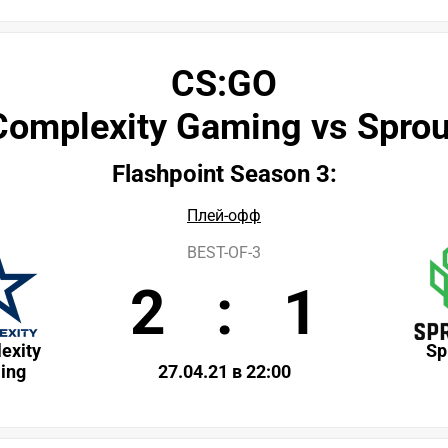
CS:GO
Complexity Gaming vs Sprou
Flashpoint Season 3:
Плей-офф
BEST-OF-3
2
:
1
exity
Sp
ing
27.04.21 в 22:00