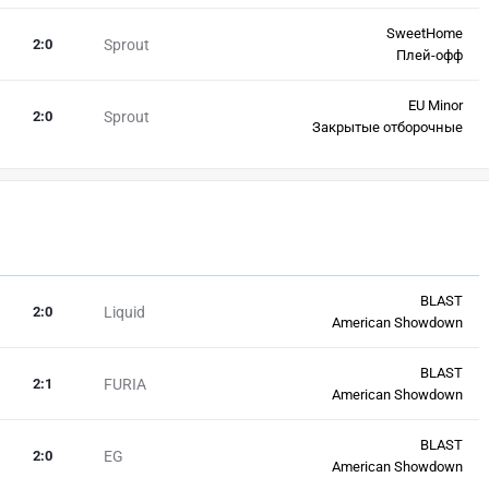
SweetHome
2
:
0
Sprout
Плей-офф
EU Minor
2
:
0
Sprout
Закрытые отборочные
BLAST
2
:
0
Liquid
American Showdown
BLAST
2
:
1
FURIA
American Showdown
BLAST
2
:
0
EG
American Showdown