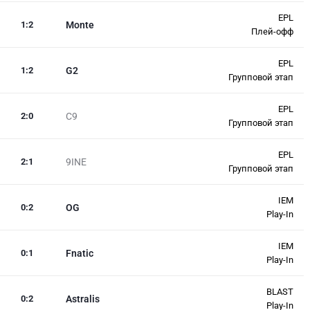
EPL
1
:
2
Monte
Плей-офф
EPL
1
:
2
G2
Групповой этап
EPL
2
:
0
C9
Групповой этап
EPL
2
:
1
9INE
Групповой этап
IEM
0
:
2
OG
Play-In
IEM
0
:
1
Fnatic
Play-In
BLAST
0
:
2
Astralis
Play-In