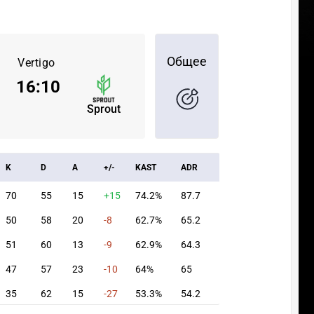
Общее
Vertigo
16
:
10
Sprout
K
D
A
+/-
KAST
ADR
70
55
15
+15
74.2%
87.7
50
58
20
-8
62.7%
65.2
51
60
13
-9
62.9%
64.3
47
57
23
-10
64%
65
35
62
15
-27
53.3%
54.2