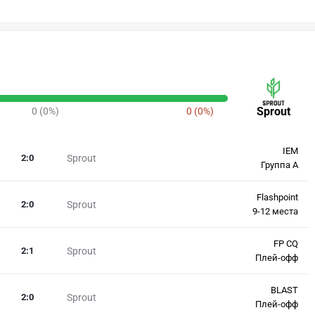
Sprout
0 (0%)
0 (0%)
IEM
2
:
0
Sprout
Группа A
Flashpoint
2
:
0
Sprout
9-12 места
FP CQ
2
:
1
Sprout
Плей-офф
BLAST
2
:
0
Sprout
Плей-офф