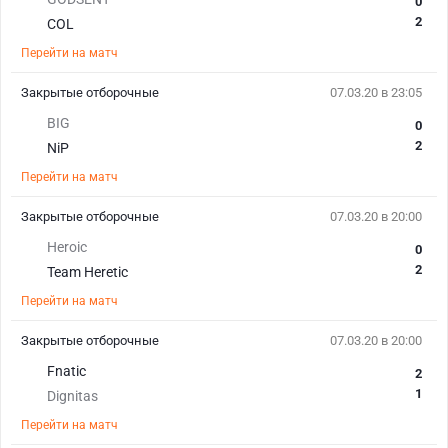
0
2
COL
Перейти на матч
Закрытые отборочные
07.03.20 в 23:05
BIG
0
2
NiP
Перейти на матч
Закрытые отборочные
07.03.20 в 20:00
Heroic
0
2
Team Heretic
Перейти на матч
Закрытые отборочные
07.03.20 в 20:00
Fnatic
2
1
Dignitas
Перейти на матч