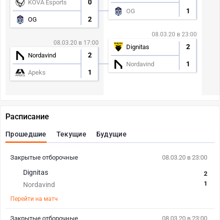
0
KOVA Esports
1
OG
2
OG
08.03.20 в 23:00
08.03.20 в 17:00
2
Dignitas
2
Nordavind
1
Nordavind
1
Apeks
Расписание
Прошедшие
Текущие
Будущие
Закрытые отборочные
08.03.20 в 23:00
Dignitas
2
1
Nordavind
Перейти на матч
Закрытые отборочные
08.03.20 в 23:00