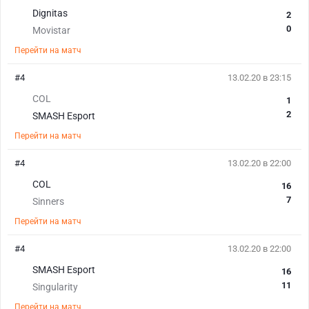
Dignitas
2
0
Movistar
Перейти на матч
#4
13.02.20 в 23:15
COL
1
2
SMASH Esport
Перейти на матч
#4
13.02.20 в 22:00
COL
16
7
Sinners
Перейти на матч
#4
13.02.20 в 22:00
SMASH Esport
16
11
Singularity
Перейти на матч