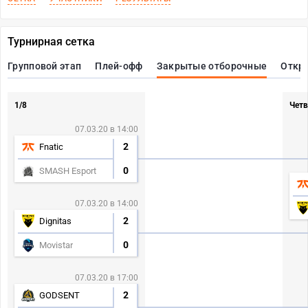
Турнирная сетка
Групповой этап
Плей-офф
Закрытые отборочные
Откр
1/8
Чет
07.03.20 в 14:00
2
Fnatic
0
SMASH Esport
07.03.20 в 14:00
2
Dignitas
0
Movistar
07.03.20 в 17:00
2
GODSENT