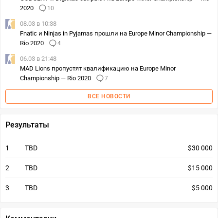
2020
10
08.03 в 10:38
Fnatic и Ninjas in Pyjamas прошли на Europe Minor Championship —
Rio 2020
4
06.03 в 21:48
MAD Lions пропустят квалификацию на Europe Minor
Championship — Rio 2020
7
ВСЕ НОВОСТИ
Результаты
1
TBD
$30 000
2
TBD
$15 000
3
TBD
$5 000