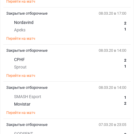
Перейти на матч
Закрытые отборочные
08.03.20 в 17:00
Nordavind
2
1
Apeks
Перейти на матч
Закрытые отборочные
08.03.20 в 14:00
CPHF
2
1
Sprout
Перейти на матч
Закрытые отборочные
08.03.20 в 14:00
SMASH Esport
1
2
Movistar
Перейти на матч
Закрытые отборочные
07.03.20 в 23:05
GODSENT