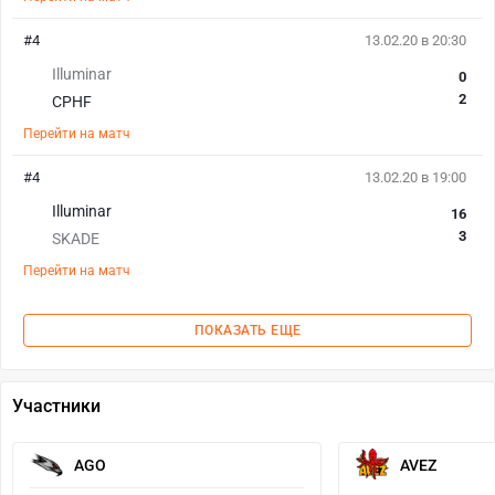
#4
13.02.20 в 20:30
Illuminar
0
2
CPHF
Перейти на матч
#4
13.02.20 в 19:00
Illuminar
16
3
SKADE
Перейти на матч
ПОКАЗАТЬ ЕЩЕ
Участники
AGO
AVEZ