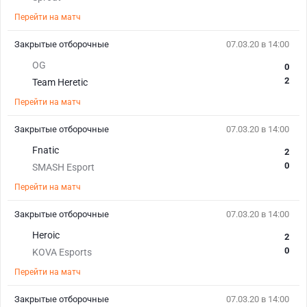
Перейти на матч
Закрытые отборочные
07.03.20 в 14:00
OG
0
2
Team Heretic
Перейти на матч
Закрытые отборочные
07.03.20 в 14:00
Fnatic
2
0
SMASH Esport
Перейти на матч
Закрытые отборочные
07.03.20 в 14:00
Heroic
2
0
KOVA Esports
Перейти на матч
Закрытые отборочные
07.03.20 в 14:00