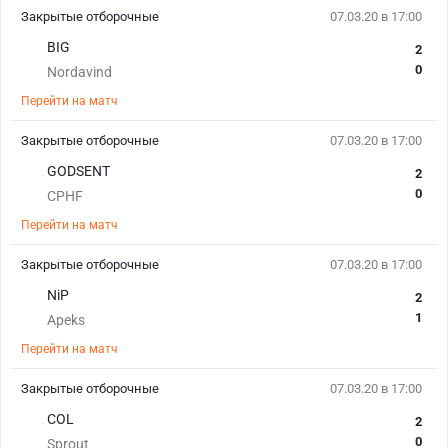
Закрытые отборочные
07.03.20 в 17:00
BIG
2
0
Nordavind
Перейти на матч
Закрытые отборочные
07.03.20 в 17:00
GODSENT
2
0
CPHF
Перейти на матч
Закрытые отборочные
07.03.20 в 17:00
NiP
2
1
Apeks
Перейти на матч
Закрытые отборочные
07.03.20 в 17:00
COL
2
0
Sprout