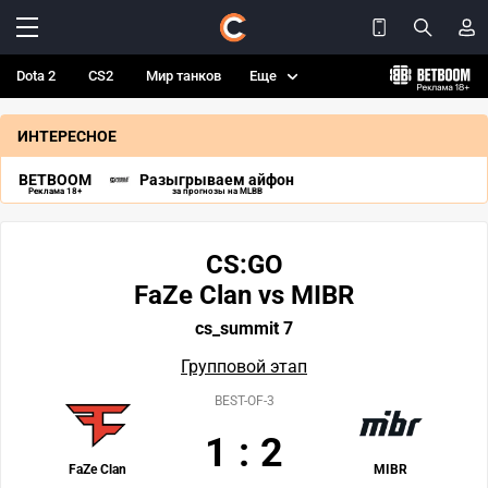
Dota 2
CS2
Мир танков
Еще
ИНТЕРЕСНОЕ
BETBOOM
Разыгрываем айфон
Реклама 18+
за прогнозы на MLBB
CS:GO
FaZe Clan vs MIBR
cs_summit 7
Групповой этап
BEST-OF-3
1
:
2
FaZe Clan
MIBR