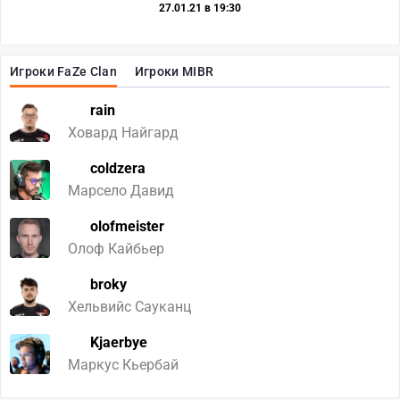
27.01.21 в 19:30
Игроки FaZe Clan
Игроки MIBR
rain
Ховард Найгард
coldzera
Марсело Давид
olofmeister
Олоф Кайбьер
broky
Хельвийс Сауканц
Kjaerbye
Маркус Кьербай