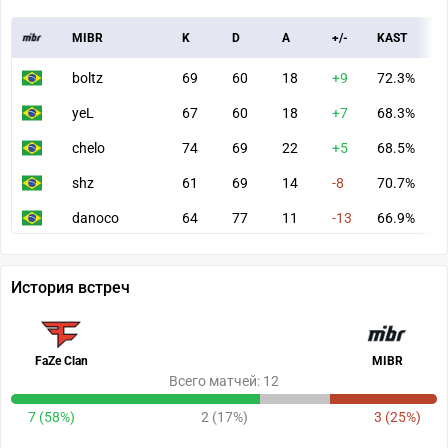
MIBR
K
D
A
+/-
KAST
A
boltz
69
60
18
+9
72.3%
8
yeL
67
60
18
+7
68.3%
6
chelo
74
69
22
+5
68.5%
8
shz
61
69
14
-8
70.7%
6
danoco
64
77
11
-13
66.9%
6
История встреч
FaZe Clan
MIBR
Всего матчей: 12
7 (58%)
2 (17%)
3 (25%)