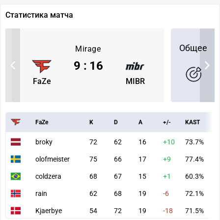
Статистика матча
Общее
Mirage
9
:
16
FaZe
MIBR
FaZe
K
D
A
+/-
KAST
A
broky
72
62
16
+10
73.7%
7
olofmeister
75
66
17
+9
77.4%
8
coldzera
68
67
15
+1
60.3%
6
rain
62
68
19
-6
72.1%
7
Kjaerbye
54
72
19
-18
71.5%
6