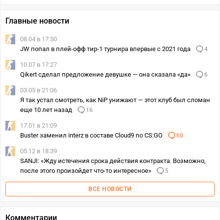
Главные новости
08.04 в 17:50
JW попал в плей-офф тир-1 турнира впервые с 2021 года
4
10.07 в 17:27
Qikert сделал предложение девушке — она сказала «да»
6
03.05 в 21:06
Я так устал смотреть, как NiP унижают — этот клуб был сломан
еще 10 лет назад
16
17.01 в 21:09
Buster заменил interz в составе Cloud9 по CS:GO
60
05.12 в 18:39
SANJI: «Жду истечения срока действия контракта. Возможно,
после этого произойдет что-то интересное»
5
ВСЕ НОВОСТИ
Комментарии