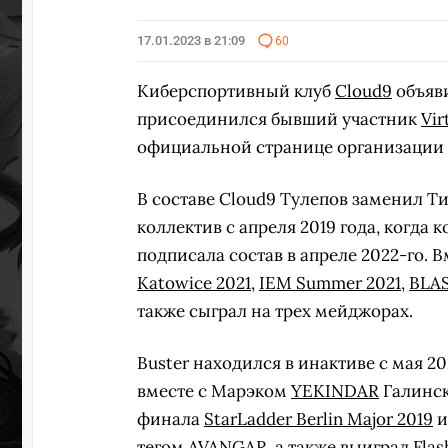
17.01.2023 в 21:09
60
Киберспортивный клуб
Cloud9
объяви
присоединился бывший участник
Vir
официальной странице организации в
В составе Cloud9 Тулепов заменил 
коллектив с апреля 2019 года, когда
подписала состав в апреле 2022-го.
Katowice 2021
,
IEM Summer 2021
,
BLAS
также сыграл на трех мейджорах.
Buster находился в инактиве с мая 20
вместе с Марэком
YEKINDAR
Галинск
финала
StarLadder Berlin Major 2019
и
тегом
AVANGAR
, а также выиграл
Flas