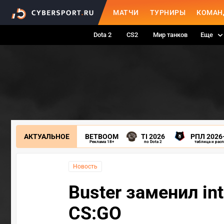
МАТЧИ
ТУРНИРЫ
КОМАН
Dota 2
CS2
Мир танков
Еще
АКТУАЛЬНОЕ
BETBOOM
TI 2026
РПЛ 2026
Реклама 18+
по Dota 2
таблица и рас
Новость
Buster заменил int
CS:GO