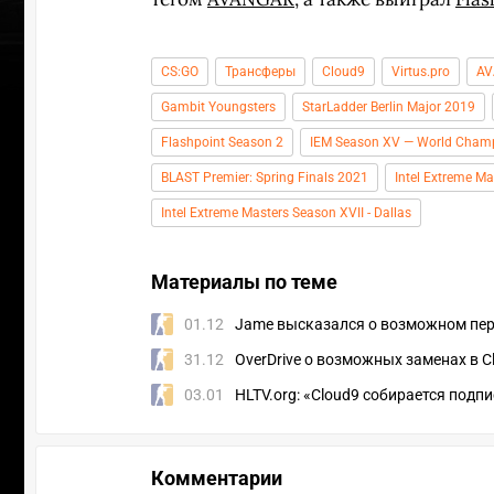
CS:GO
Трансферы
Cloud9
Virtus.pro
AV
Gambit Youngsters
StarLadder Berlin Major 2019
Flashpoint Season 2
IEM Season XV — World Cham
BLAST Premier: Spring Finals 2021
Intel Extreme M
Intel Extreme Masters Season XVII - Dallas
Материалы по теме
01.12
Jame высказался о возможном пере
31.12
OverDrive о возможных заменах в C
03.01
HLTV.org: «Cloud9 собирается подпи
УЧАСТВ
Комментарии