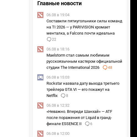
Главные новости
06.08 в 19:04
Составили пятиугольники силы команд
на TI 2026 — у PARIVISION хромает
менталка, а Falcons почти идеальна
22
06.08 в 18:16
Maelstorm стал самым любимым
русскоязычным кастером официальной
студии The International 2026
48
06.08 в 15:03
Rockstar назвала дату выхода третьего
трейлера GTA VI — его покажут на
Netflix
8
06.08 в 12:32
«Неважно. Впереди Шанхай» — ATF
после поражения от Liquid в гранд-
финале ESSENCE II
6
06.08 в 12:00