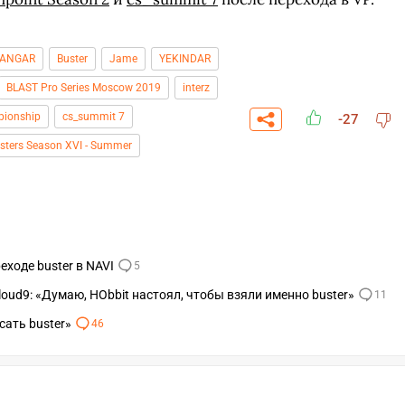
ANGAR
Buster
Jame
YEKINDAR
BLAST Pro Series Moscow 2019
interz
pionship
cs_summit 7
-27
asters Season XVI - Summer
ходе buster в NAVI
5
loud9: «Думаю, HObbit настоял, чтобы взяли именно buster»
11
СКАЧАТЬ НА
СК
сать buster»
ОВАТЬ
ЗАБРАТЬ
46
ANDROID