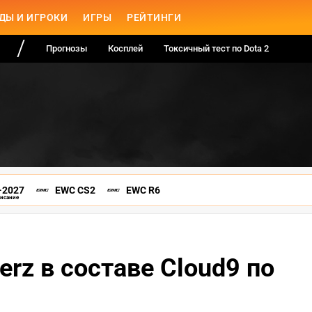
ДЫ И ИГРОКИ
ИГРЫ
РЕЙТИНГИ
Прогнозы
Косплей
Токсичный тест по Dota 2
-2027
EWC CS2
EWC R6
писание
erz в составе Cloud9 по