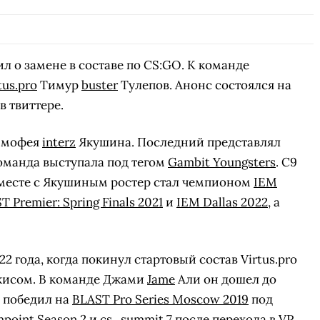
л о замене в составе по CS:GO. К команде
tus.pro
Тимур
buster
Тулепов. Анонс состоялся на
 твиттере.
Тимофея
interz
Якушина. Последний представлял
 команда выступала под тегом
Gambit Youngsters
. C9
 Вместе с Якушиным ростер стал чемпионом
IEM
T Premier: Spring Finals 2021
и
IEM Dallas 2022
, а
22 года, когда покинул стартовый состав Virtus.pro
исом. В команде Джами
Jame
Али он дошел до
 победил на
BLAST Pro Series Moscow 2019
под
hpoint Season 2
и
cs_summit 7
после перехода в VP.