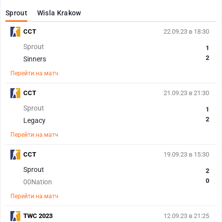
Sprout
Wisla Krakow
CCT
22.09.23 в 18:30
Sprout
1
2
Sinners
Перейти на матч
CCT
21.09.23 в 21:30
Sprout
1
2
Legacy
Перейти на матч
CCT
19.09.23 в 15:30
Sprout
2
0
00Nation
Перейти на матч
TWC 2023
12.09.23 в 21:25