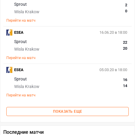
Sprout
2
0
Wisla Krakow
Перейти на матч
ESEA
16.06.20 в 18:00
Sprout
22
20
Wisla Krakow
Перейти на матч
ESEA
05.03.20 в 18:00
Sprout
16
14
Wisla Krakow
Перейти на матч
ПОКАЗАТЬ ЕЩЕ
Последние матчи