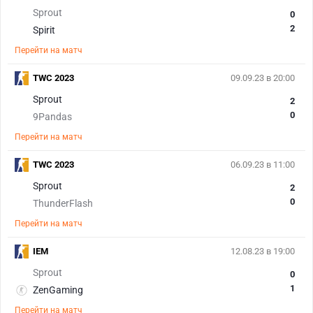
Sprout
0
2
Spirit
Перейти на матч
TWC 2023
09.09.23 в 20:00
Sprout
2
0
9Pandas
Перейти на матч
TWC 2023
06.09.23 в 11:00
Sprout
2
0
ThunderFlash
Перейти на матч
IEM
12.08.23 в 19:00
Sprout
0
1
ZenGaming
Перейти на матч