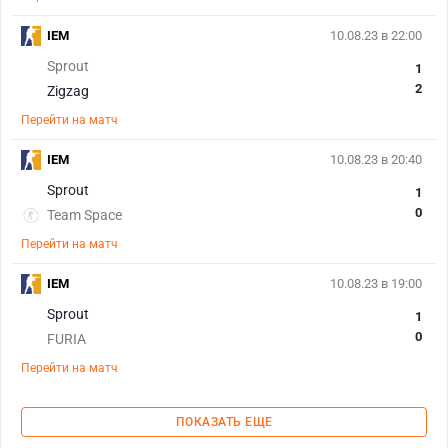
IEM
10.08.23 в 22:00
Sprout
1
2
Zigzag
Перейти на матч
IEM
10.08.23 в 20:40
Sprout
1
0
Team Space
Перейти на матч
IEM
10.08.23 в 19:00
Sprout
1
0
FURIA
Перейти на матч
ПОКАЗАТЬ ЕЩЕ