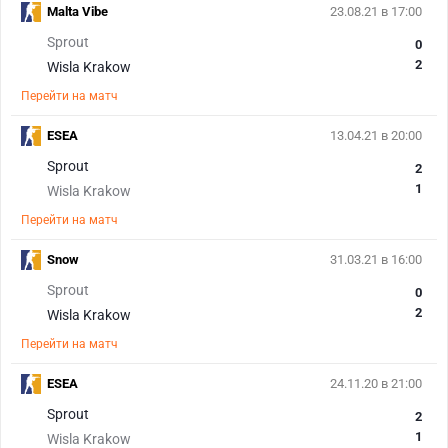
Malta Vibe
23.08.21 в 17:00
Sprout
0
2
Wisla Krakow
Перейти на матч
ESEA
13.04.21 в 20:00
Sprout
2
1
Wisla Krakow
Перейти на матч
Snow
31.03.21 в 16:00
Sprout
0
2
Wisla Krakow
Перейти на матч
ESEA
24.11.20 в 21:00
Sprout
2
1
Wisla Krakow