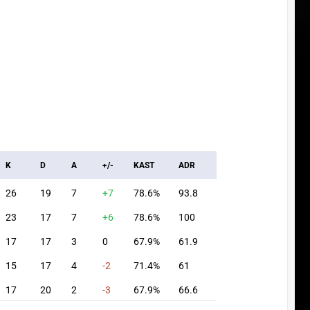
K
D
A
+/-
KAST
ADR
26
19
7
+7
78.6%
93.8
23
17
7
+6
78.6%
100
17
17
3
0
67.9%
61.9
15
17
4
-2
71.4%
61
17
20
2
-3
67.9%
66.6