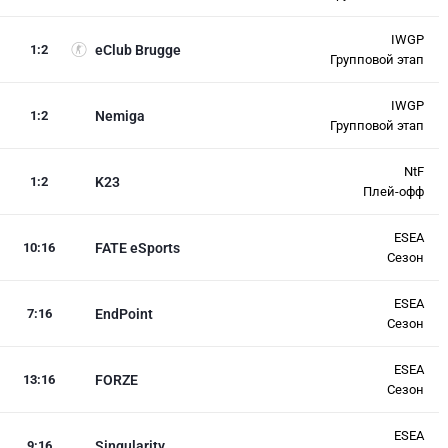
IWGP
1
:
2
eClub Brugge
Групповой этап
IWGP
1
:
2
Nemiga
Групповой этап
NtF
1
:
2
K23
Плей-офф
ESEA
10
:
16
FATE eSports
Сезон
ESEA
7
:
16
EndPoint
Сезон
ESEA
13
:
16
FORZE
Сезон
ESEA
9
:
16
Singularity