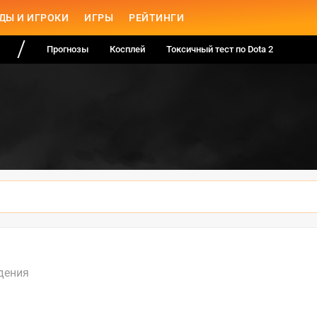
ДЫ И ИГРОКИ
ИГРЫ
РЕЙТИНГИ
Прогнозы
Косплей
Токсичный тест по Dota 2
дения