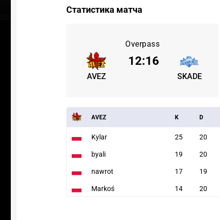
Статистика матча
Overpass
12
:
16
AVEZ
SKADE
AVEZ
K
D
Kylar
25
20
byali
19
20
nawrot
17
19
Markoś
14
20