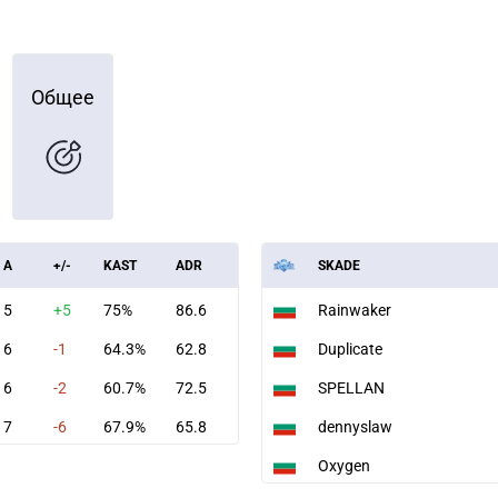
Общее
A
+/-
KAST
ADR
SKADE
5
+5
75%
86.6
Rainwaker
6
-1
64.3%
62.8
Duplicate
6
-2
60.7%
72.5
SPELLAN
7
-6
67.9%
65.8
dennyslaw
Oxygen