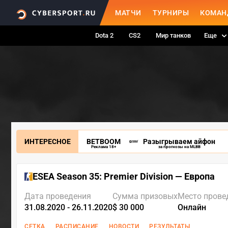
МАТЧИ
ТУРНИРЫ
КОМАН
Dota 2
CS2
Мир танков
Еще
ИНТЕРЕСНОЕ
BETBOOM
Разыгрываем айфон
Реклама 18+
за прогнозы на MLBB
ESEA Season 35: Premier Division — Европа
Дата проведения
Сумма призовых
Место прове
31.08.2020 - 26.11.2020
$ 30 000
Онлайн
СЕТКА
РАСПИСАНИЕ
НОВОСТИ
РЕЗУЛЬТАТЫ