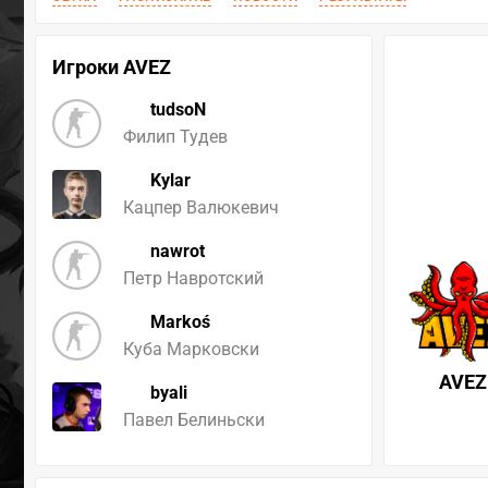
Игроки AVEZ
tudsoN
Филип Тудев
Kylar
Кацпер Валюкевич
nawrot
Петр Навротский
Markoś
Куба Марковски
AVEZ
byali
Павел Белиньски