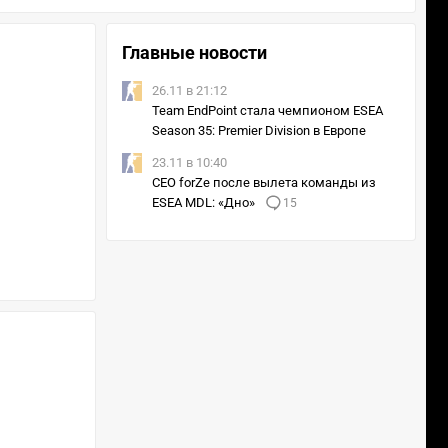
Главные новости
26.11 в 21:12
Team EndPoint стала чемпионом ESEA
Season 35: Premier Division в Европе
23.11 в 10:40
CEO forZe после вылета команды из
ESEA MDL: «Дно»
15