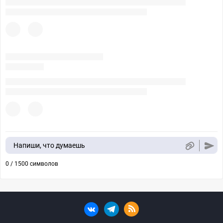
Напиши, что думаешь
0 / 1500 символов