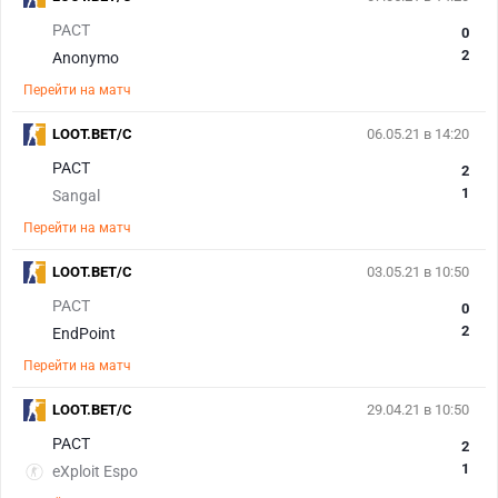
PACT
0
2
Anonymo
Перейти на матч
LOOT.BET/C
06.05.21 в 14:20
PACT
2
1
Sangal
Перейти на матч
LOOT.BET/C
03.05.21 в 10:50
PACT
0
2
EndPoint
Перейти на матч
LOOT.BET/C
29.04.21 в 10:50
PACT
2
1
eXploit Espo