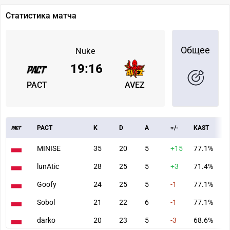
Статистика матча
Общее
Nuke
19
:
16
PACT
AVEZ
PACT
K
D
A
+/-
KAST
A
MINISE
35
20
5
+15
77.1%
9
lunAtic
28
25
5
+3
71.4%
8
Goofy
24
25
5
-1
77.1%
8
Sobol
21
22
6
-1
77.1%
6
darko
20
23
5
-3
68.6%
6