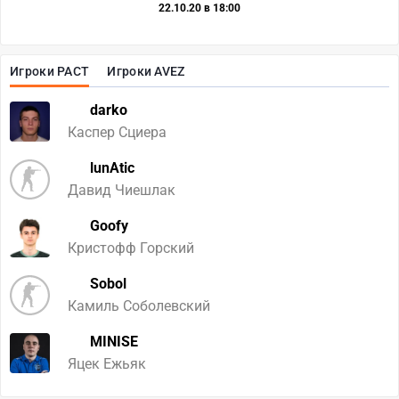
22.10.20 в 18:00
Игроки PACT
Игроки AVEZ
darko
Каспер Сциера
lunAtic
Давид Чиешлак
Goofy
Кристофф Горский
Sobol
Камиль Соболевский
MINISE
Яцек Ежьяк