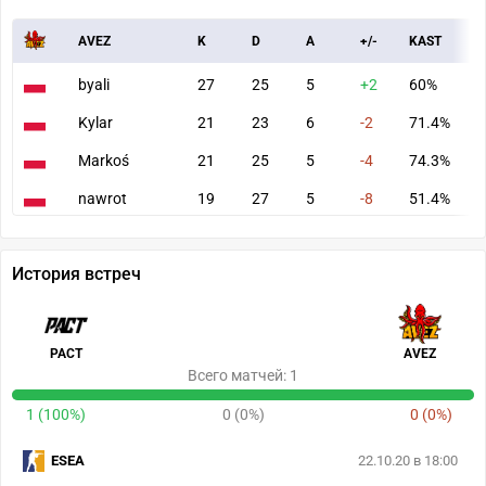
AVEZ
K
D
A
+/-
KAST
A
byali
27
25
5
+2
60%
7
Kylar
21
23
6
-2
71.4%
7
Markoś
21
25
5
-4
74.3%
7
nawrot
19
27
5
-8
51.4%
5
История встреч
PACT
AVEZ
Всего матчей: 1
1 (100%)
0 (0%)
0 (0%)
ESEA
22.10.20 в 18:00