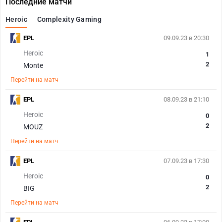
Последние матчи
Heroic
Complexity Gaming
EPL
09.09.23 в 20:30
Heroic
1
2
Monte
Перейти на матч
EPL
08.09.23 в 21:10
Heroic
0
2
MOUZ
Перейти на матч
EPL
07.09.23 в 17:30
Heroic
0
2
BIG
Перейти на матч