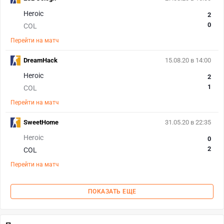
Heroic
2
0
COL
Перейти на матч
DreamHack
15.08.20 в 14:00
Heroic
2
1
COL
Перейти на матч
SweetHome
31.05.20 в 22:35
Heroic
0
2
COL
Перейти на матч
ПОКАЗАТЬ ЕЩЕ