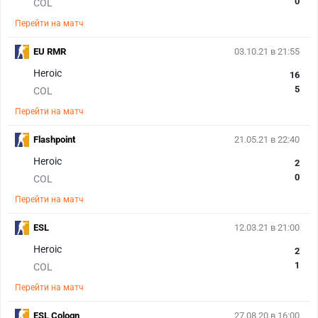
0
COL
Перейти на матч
EU RMR
03.10.21 в 21:55
Heroic
16
5
COL
Перейти на матч
Flashpoint
21.05.21 в 22:40
Heroic
2
0
COL
Перейти на матч
ESL
12.03.21 в 21:00
Heroic
2
1
COL
Перейти на матч
ESL Cologn
27.08.20 в 16:00