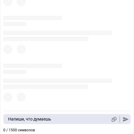
Напиши, что думаешь
0 / 1500 символов