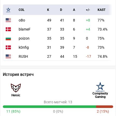
COL
K
D
A
+/-
KAST
A
oBo
49
41
8
+8
77%
8
blameF
37
33
6
+4
73.4%
7
poizon
35
35
9
0
75%
6
k0nfig
31
39
7
-8
73%
6
RUSH
27
44
15
-17
74.8%
6
История встреч
Complexity
Heroic
Gaming
Всего матчей: 13
11 (85%)
0 (0%)
2 (15%)