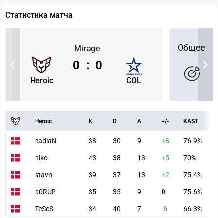
Статистика матча
Общее
Mirage
0
:
0
Heroic
COL
Heroic
K
D
A
+/-
KAST
A
cadiaN
38
30
9
+8
76.9%
6
niko
43
38
13
+5
70%
8
stavn
39
37
13
+2
75.4%
8
b0RUP
35
35
9
0
75.6%
7
TeSeS
34
40
7
-6
66.3%
6