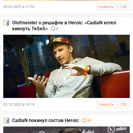
09.05.2025 в 17:52
Новость
CS2
Olofmeister о решафле в Heroic: «CadiaN хотел
кикнуть TeSeS»
8
05.10.2023 в 14:18
Новость
CS2
CadiaN покинул состав Heroic
39