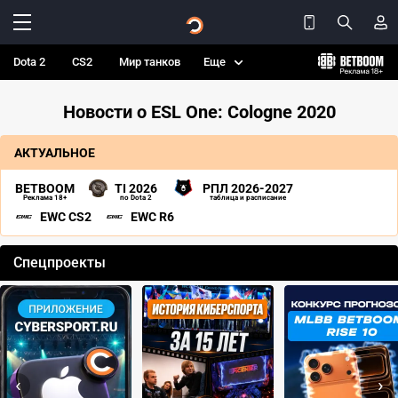
Dota 2
CS2
Мир танков
Еще
Новости о ESL One: Cologne 2020
АКТУАЛЬНОЕ
BETBOOM
TI 2026
РПЛ 2026-2027
Реклама 18+
по Dota 2
таблица и расписание
EWC CS2
EWC R6
Спецпроекты
‹
›