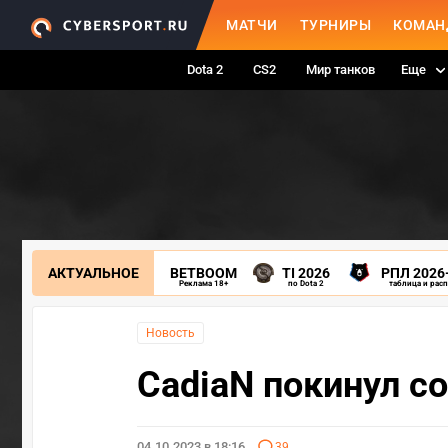
МАТЧИ
ТУРНИРЫ
КОМАН
Dota 2
CS2
Мир танков
Еще
АКТУАЛЬНОЕ
BETBOOM
TI 2026
РПЛ 2026
Реклама 18+
по Dota 2
таблица и рас
Новость
CadiaN покинул со
04.10.2023 в 18:16
39