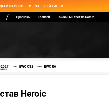
ДЫ И ИГРОКИ
ИГРЫ
РЕЙТИНГИ
Прогнозы
Косплей
Токсичный тест по Dota 2
-2027
EWC CS2
EWC R6
писание
став Heroic