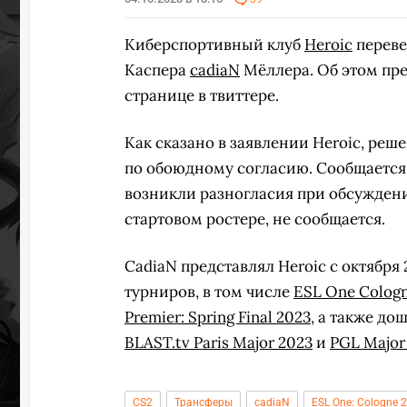
Киберспортивный клуб
Heroic
перевел
Каспера
cadiaN
Мёллера. Об этом пр
странице в твиттере.
Как сказано в заявлении Heroic, реш
по обоюдному согласию. Сообщается, 
возникли разногласия при обсуждени
стартовом ростере, не сообщается.
CadiaN представлял Heroic с октября
турниров, в том числе
ESL One Cologn
Premier: Spring Final 2023
, а также д
BLAST.tv Paris Major 2023
и
PGL Major
CS2
Трансферы
cadiaN
ESL One: Cologne 