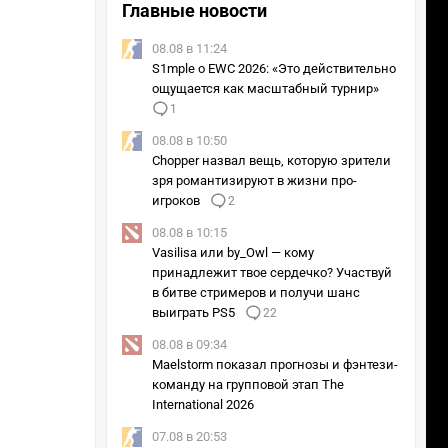
Главные новости
08.08 в 11:24
S1mple о EWC 2026: «Это действительно
ощущается как масштабный турнир»
1
08.08 в 10:50
Chopper назвал вещь, которую зрители
зря романтизируют в жизни про-
игроков
2
08.08 в 10:15
Vasilisa или by_Owl — кому
принадлежит твое сердечко? Участвуй
в битве стримеров и получи шанс
выиграть PS5
22
08.08 в 09:34
Maelstorm показал прогнозы и фэнтези-
команду на групповой этап The
International 2026
07.08 в 20:53