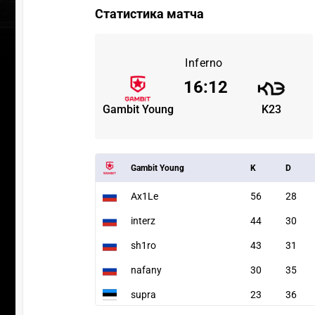
Статистика матча
Inferno
16
:
12
Gambit Young
K23
Gambit Young
K
D
Ax1Le
56
28
interz
44
30
sh1ro
43
31
nafany
30
35
supra
23
36