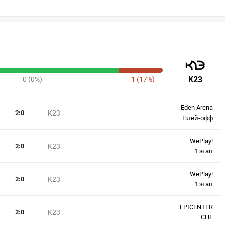
K23
0 (0%)
1 (17%)
Eden Arena
2
:
0
K23
Плей-офф
WePlay!
2
:
0
K23
1 этап
WePlay!
2
:
0
K23
1 этап
EPICENTER
2
:
0
K23
СНГ