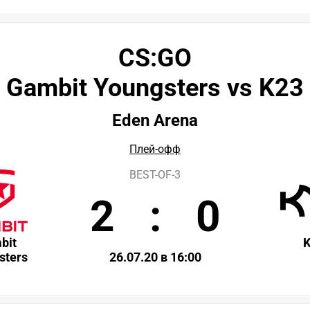
CS:GO
Gambit Youngsters vs K23
Eden Arena
Плей-офф
BEST-OF-3
2
:
0
bit
sters
26.07.20 в 16:00