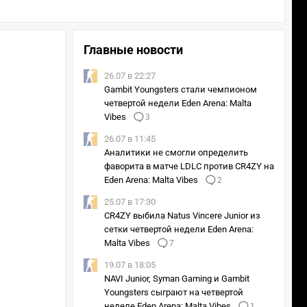
Главные новости
26.07 в 22:27
Gambit Youngsters стали чемпионом
четвертой недели Eden Arena: Malta
Vibes
3
26.07 в 11:45
Аналитики не смогли определить
фаворита в матче LDLC против CR4ZY на
Eden Arena: Malta Vibes
2
25.07 в 17:30
CR4ZY выбила Natus Vincere Junior из
сетки четвертой недели Eden Arena:
Malta Vibes
7
19.07 в 18:05
NAVI Junior, Syman Gaming и Gambit
Youngsters сыграют на четвертой
неделе Eden Arena: Malta Vibes
1