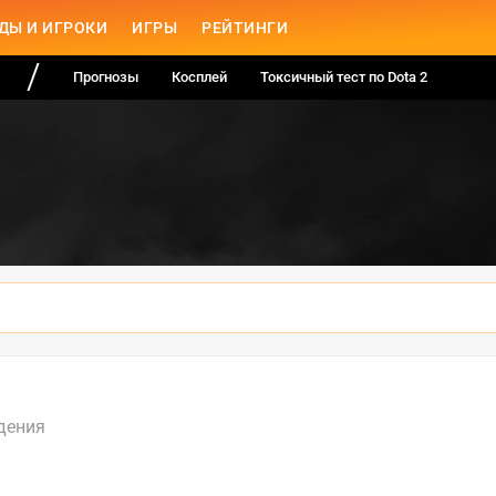
ДЫ И ИГРОКИ
ИГРЫ
РЕЙТИНГИ
Прогнозы
Косплей
Токсичный тест по Dota 2
дения