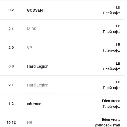
LB
0
:
2
GODSENT
Плей-офф
LB
2
:
1
MIBR
Плей-офф
LB
2
:
0
VP
Плей-офф
LB
0
:
0
Hard Legion
Плей-офф
LB
2
:
1
Hard Legion
Плей-офф
Eden Arena
1
:
2
x6tence
Плей-офф
Eden Arena
16
:
12
HR
Групповой этап