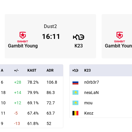
Dust2
16
:
11
Gambit Young
K23
Gambit You
A
+/-
KAST
ADR
K23
6
+28
78.2%
106.8
n0rb3r7
18
+14
79.9%
86.3
neaLaN
10
+12
69.1%
72.7
mou
11
-5
67.4%
63.7
Keoz
9
-13
61.8%
52