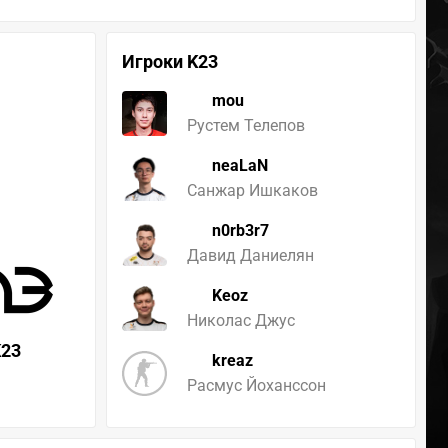
Игроки K23
mou
Рустем Телепов
neaLaN
Санжар Ишкаков
n0rb3r7
Давид Даниелян
Keoz
Николас Джус
K23
kreaz
Расмус Йоханссон