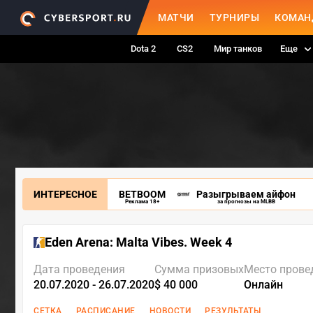
МАТЧИ
ТУРНИРЫ
КОМАН
Dota 2
CS2
Мир танков
Еще
ИНТЕРЕСНОЕ
BETBOOM
Разыгрываем айфон
Реклама 18+
за прогнозы на MLBB
Eden Arena: Malta Vibes. Week 4
Дата проведения
Сумма призовых
Место прове
20.07.2020 - 26.07.2020
$ 40 000
Онлайн
СЕТКА
РАСПИСАНИЕ
НОВОСТИ
РЕЗУЛЬТАТЫ