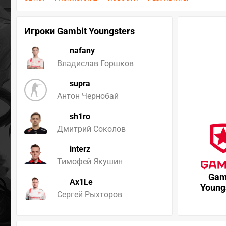
Игроки Gambit Youngsters
nafany
Владислав Горшков
supra
Антон Чернобай
sh1ro
Дмитрий Соколов
interz
Тимофей Якушин
Gam
Ax1Le
Young
Сергей Рыхторов