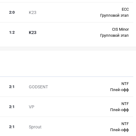
ECC
2
:
0
K23
Групповой этап
CIS Minor
1
:
2
K23
Групповой этап
NTF
2
:
1
GODSENT
Плей-офф
NTF
2
:
1
VP
Плей-офф
NTF
2
:
1
Sprout
Плей-офф