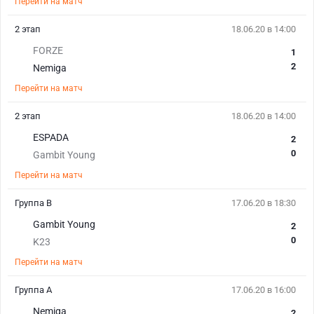
Перейти на матч
2 этап
18.06.20 в 14:00
FORZE
1
2
Nemiga
Перейти на матч
2 этап
18.06.20 в 14:00
ESPADA
2
0
Gambit Young
Перейти на матч
Группа B
17.06.20 в 18:30
Gambit Young
2
0
K23
Перейти на матч
Группа A
17.06.20 в 16:00
Nemiga
2