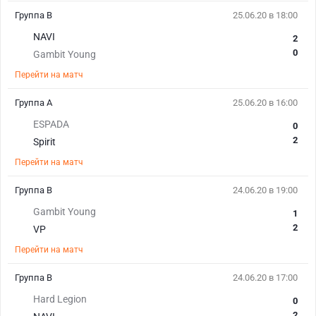
Группа B
25.06.20 в 18:00
NAVI
2
0
Gambit Young
Перейти на матч
Группа A
25.06.20 в 16:00
ESPADA
0
2
Spirit
Перейти на матч
Группа B
24.06.20 в 19:00
Gambit Young
1
2
VP
Перейти на матч
Группа B
24.06.20 в 17:00
Hard Legion
0
2