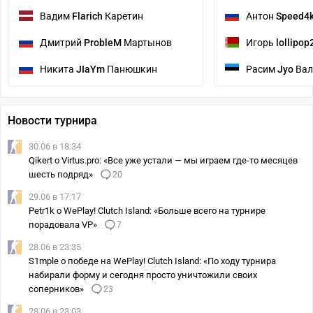
Вадим
Flarich
Каретин
Антон
Speed4
Дмитрий
ProbleM
Мартынов
Игорь
lollipop
Никита
JIaYm
Панюшкин
Расим
Jyo
Вал
Новости турнира
30.06 в 18:34
Qikert о Virtus.pro: «Все уже устали — мы играем где-то месяцев
шесть подряд»
20
29.06 в 17:17
Petr1k о WePlay! Clutch Island: «Больше всего на турнире
порадовала VP»
7
28.06 в 23:35
S1mple о победе на WePlay! Clutch Island: «По ходу турнира
набирали форму и сегодня просто уничтожили своих
соперников»
23
28.06 в 23:03