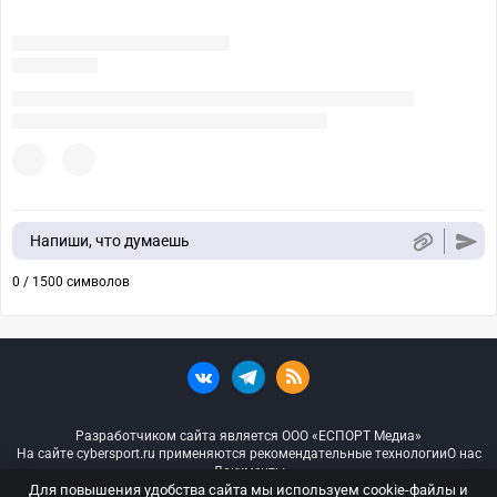
Напиши, что думаешь
0 / 1500 символов
Разработчиком сайта является ООО «ЕСПОРТ Медиа»
На сайте cybersport.ru применяются рекомендательные технологии
О нас
Документы
Для повышения удобства сайта мы используем cookie-файлы и