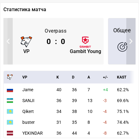
Статистика матча
Общее
Overpass
0
:
0
VP
Gambit Young
VP
K
D
A
+/-
KAST
A
Jame
40
36
7
+4
62.2%
7
SANJI
36
39
13
-3
69.6%
7
Qikert
34
38
10
-4
75.1%
7
buster
31
35
8
-4
74.4%
6
YEKINDAR
36
44
4
-8
62.7%
7