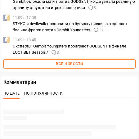
Gambit отложила матч против GODSENT, когда узнала реальную
причину отсутствия игрока соперника
3
11.09 в 17:08
STYKO и devilwalk поспорили на бутылку виски, кто сделает
больше фрагов против Gambit Youngsters
11
11.09 в 10:45
Эксперты: Gambit Youngsters проиграют GODSENT в финале
LOOT.BET Season 7
3
ВСЕ НОВОСТИ
Комментарии
ПО ДАТЕ
ПО ПОПУЛЯРНОСТИ