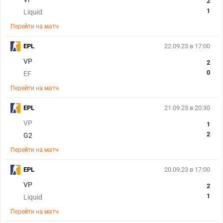
2
1
Liquid
Перейти на матч
EPL
22.09.23 в 17:00
VP
2
0
EF
Перейти на матч
EPL
21.09.23 в 20:30
VP
1
2
G2
Перейти на матч
EPL
20.09.23 в 17:00
VP
2
1
Liquid
Перейти на матч