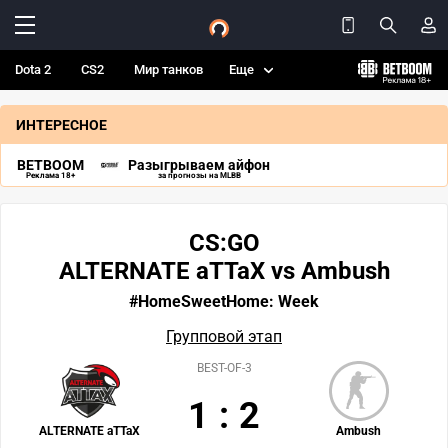
Dota 2
CS2
Мир танков
Еще
ИНТЕРЕСНОЕ
BETBOOM
Разыгрываем айфон
Реклама 18+
за прогнозы на MLBB
CS:GO
ALTERNATE aTTaX vs Ambush
#HomeSweetHome: Week
Групповой этап
BEST-OF-3
1
:
2
ALTERNATE aTTaX
Ambush