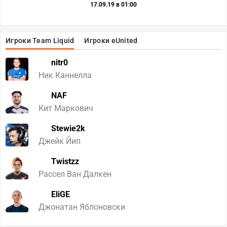
17.09.19 в 01:00
Игроки Team Liquid
Игроки eUnited
nitr0
Ник Каннелла
NAF
Кит Маркович
Stewie2k
Джейк Йип
Twistzz
Рассел Ван Далкен
EliGE
Джонатан Яблоновски