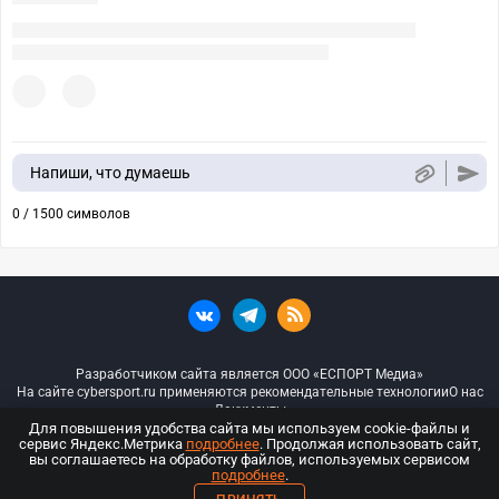
Напиши, что думаешь
0 / 1500 символов
Разработчиком сайта является ООО «ЕСПОРТ Медиа»
На сайте cybersport.ru применяются рекомендательные технологии
О нас
Документы
Для повышения удобства сайта мы используем cookie-файлы и
сервис Яндекс.Метрика
подробнее
. Продолжая использовать сайт,
© ООО «Киберспорт.ру» — Все права защищены
вы соглашаетесь на обработку файлов, используемых сервисом
подробнее
.
18+