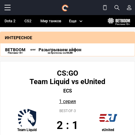
Dota 2
CS2
Мир танков
Еще
ИНТЕРЕСНОЕ
BETBOOM
Разыгрываем айфон
Реклама 18+
за прогнозы на MLBB
CS:GO
Team Liquid vs eUnited
ECS
1 серия
BEST-OF-3
2
:
1
Team Liquid
eUnited