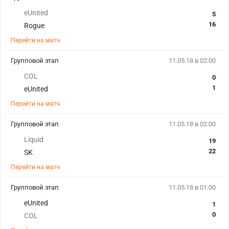
eUnited
5
16
Rogue
Перейти на матч
Групповой этап
11.05.18 в 02:00
COL
0
1
eUnited
Перейти на матч
Групповой этап
11.05.18 в 02:00
Liquid
19
22
SK
Перейти на матч
Групповой этап
11.05.18 в 01:00
eUnited
1
0
COL