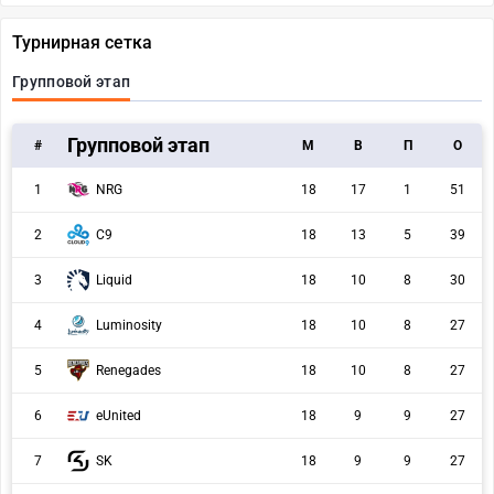
Турнирная сетка
Групповой этап
Групповой этап
#
M
В
П
О
1
NRG
18
17
1
51
2
C9
18
13
5
39
3
Liquid
18
10
8
30
4
Luminosity
18
10
8
27
5
Renegades
18
10
8
27
6
eUnited
18
9
9
27
7
SK
18
9
9
27