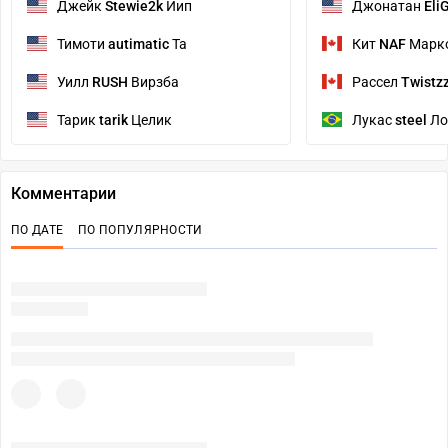
Джейк
Stewie2k
Йип
Джонатан
Eli
Тимоти
autimatic
Та
Кит
NAF
Марк
Уилл
RUSH
Вирзба
Рассел
Twistz
Тарик
tarik
Целик
Лукас
steel
Ло
Комментарии
ПО ДАТЕ
ПО ПОПУЛЯРНОСТИ