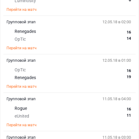
Luminosity
Перейти на матч
Групповой этап
12.05.18 в 02:00
Renegades
16
14
OpTic
Перейти на матч
Групповой этап
12.05.18 в 01:00
OpTic
16
19
Renegades
Перейти на матч
Групповой этап
11.05.18 в 04:00
Rogue
16
11
eUnited
Перейти на матч
Групповой этап
11.05.18 в 03:00