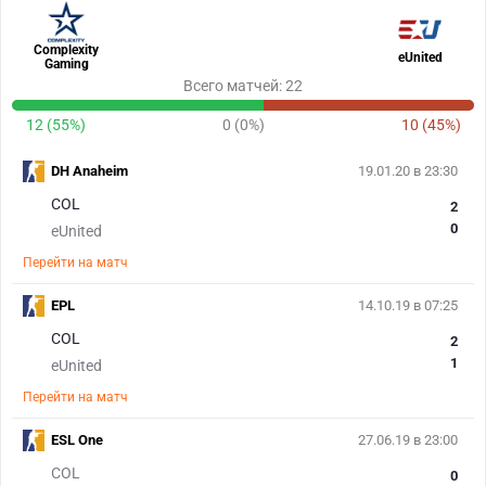
Complexity
eUnited
Gaming
Всего матчей: 22
12 (55%)
0 (0%)
10 (45%)
DH Anaheim
19.01.20 в 23:30
COL
2
0
eUnited
Перейти на матч
EPL
14.10.19 в 07:25
COL
2
1
eUnited
Перейти на матч
ESL One
27.06.19 в 23:00
COL
0