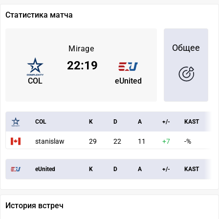
Статистика матча
Общее
Mirage
22
:
19
COL
eUnited
COL
K
D
A
+/-
KAST
A
stanislaw
29
22
11
+7
-%
8
eUnited
K
D
A
+/-
KAST
A
История встреч