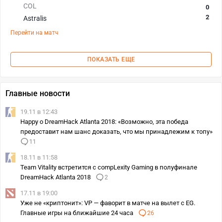
COL
0
2
Astralis
Перейти на матч
ПОКАЗАТЬ ЕЩЕ
Главные новости
19.11 в 12:43
Happy о DreamHack Atlanta 2018: «Возможно, эта победа
предоставит нам шанс доказать, что мы принадлежим к топу»
11
18.11 в 11:58
Team Vitality встретится с compLexity Gaming в полуфинале
DreamHack Atlanta 2018
2
17.11 в 19:00
Уже не «криптонит»: VP — фаворит в матче на вылет с EG.
Главные игры на ближайшие 24 часа
26