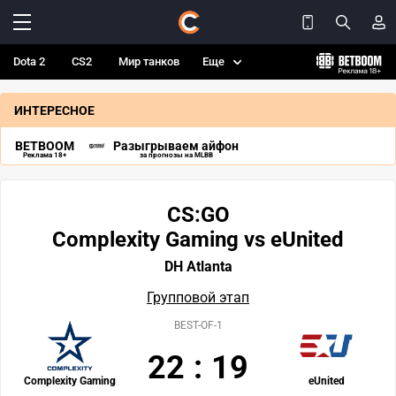
Dota 2
CS2
Мир танков
Еще
ИНТЕРЕСНОЕ
BETBOOM
Разыгрываем айфон
Реклама 18+
за прогнозы на MLBB
CS:GO
Complexity Gaming vs eUnited
DH Atlanta
Групповой этап
BEST-OF-1
22
:
19
Complexity Gaming
eUnited