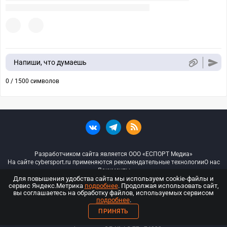
Напиши, что думаешь
0 / 1500 символов
Разработчиком сайта является ООО «ЕСПОРТ Медиа»
На сайте cybersport.ru применяются рекомендательные технологии
О нас
Документы
Для повышения удобства сайта мы используем cookie-файлы и
сервис Яндекс.Метрика
подробнее
. Продолжая использовать сайт,
© ООО «Киберспорт.ру» — Все права защищены
вы соглашаетесь на обработку файлов, используемых сервисом
подробнее
.
18+
ПРИНЯТЬ
ООО «Киберспорт.ру». Свидетельство о регистрации средств массовой