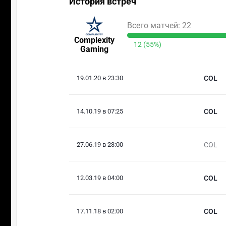
История встреч
Всего матчей: 22
Complexity
12 (55%)
Gaming
19.01.20 в 23:30
COL
14.10.19 в 07:25
COL
27.06.19 в 23:00
COL
12.03.19 в 04:00
COL
17.11.18 в 02:00
COL