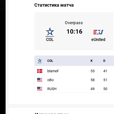
Статистика матча
Overpass
10
:
16
COL
eUnited
COL
K
D
blameF
53
41
oBo
58
51
RUSH
49
50