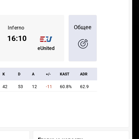
Общее
Inferno
16
:
10
eUnited
K
D
A
+/-
KAST
ADR
42
53
12
-11
60.8%
62.9