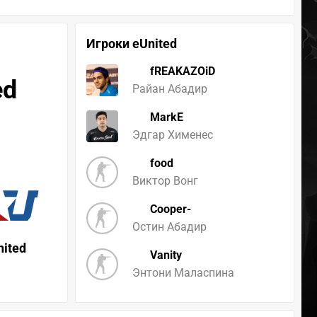
Игроки eUnited
fREAKAZOiD
ed
Райан Абадир
MarkE
Эдгар Хименес
food
Виктор Вонг
Cooper-
Остин Абадир
nited
Vanity
Энтони Маласпина