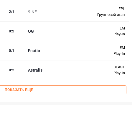
EPL
2
:
1
9INE
Групповой этап
IEM
0
:
2
OG
Play-In
IEM
0
:
1
Fnatic
Play-In
BLAST
0
:
2
Astralis
Play-In
ПОКАЗАТЬ ЕЩЕ