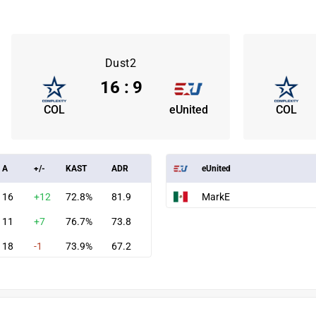
Dust2
16
:
9
COL
eUnited
COL
A
+/-
KAST
ADR
eUnited
16
+12
72.8%
81.9
MarkE
11
+7
76.7%
73.8
18
-1
73.9%
67.2