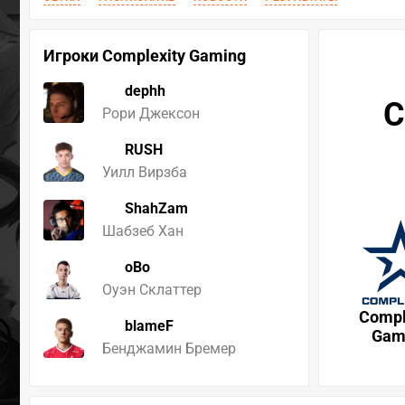
Игроки Complexity Gaming
dephh
C
Рори Джексон
RUSH
Уилл Вирзба
ShahZam
Шабзеб Хан
oBo
Оуэн Склаттер
Compl
blameF
Gam
Бенджамин Бремер