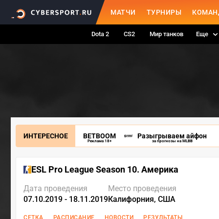
МАТЧИ
ТУРНИРЫ
КОМАН
Dota 2
CS2
Мир танков
Еще
ИНТЕРЕСНОЕ
BETBOOM
Разыгрываем айфон
Реклама 18+
за прогнозы на MLBB
ESL Pro League Season 10. Америка
Дата проведения
Место проведения
07.10.2019 - 18.11.2019
Калифорния, США
СЕТКА
РАСПИСАНИЕ
НОВОСТИ
РЕЗУЛЬТАТЫ