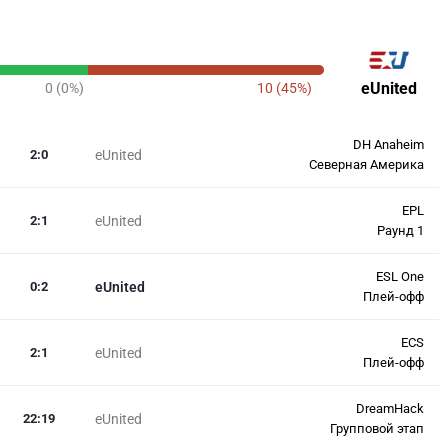
eUnited
0 (0%)
10 (45%)
DH Anaheim
2
:
0
eUnited
Северная Америка
EPL
2
:
1
eUnited
Раунд 1
ESL One
0
:
2
eUnited
Плей-офф
ECS
2
:
1
eUnited
Плей-офф
DreamHack
22
:
19
eUnited
Групповой этап