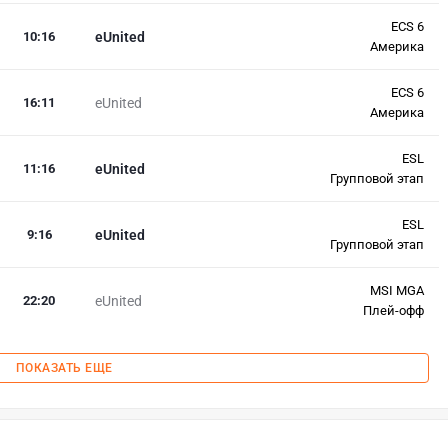
ECS 6
10
:
16
eUnited
Америка
ECS 6
16
:
11
eUnited
Америка
ESL
11
:
16
eUnited
Групповой этап
ESL
9
:
16
eUnited
Групповой этап
MSI MGA
22
:
20
eUnited
Плей-офф
ПОКАЗАТЬ ЕЩЕ