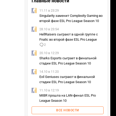
Главные новости
11.11 в 23:29
Singularity заменит Complexity Gaming во
второй фазе ESL Pro League Season 10
28.10 в 23:54
HellRaisers сыграют в одной группе с
Fnatic во второй фазе ESL Pro League
2
20.10 в 12:29
Sharks Esports сыграет в финальной
стадии ESL Pro League Season 10
14.10 в 11:20
Evil Geniuses сыграют в финальной
стадии ESL Pro League Season 10
11.10 в 12:19
MIBR прошла на LAN-финал ESL Pro
League Season 10
ВСЕ НОВОСТИ