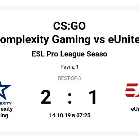
CS:GO
omplexity Gaming vs eUnit
ESL Pro League Seaso
Раунд 1
BEST-OF-3
2
:
1
exity
eU
ing
14.10.19 в 07:25