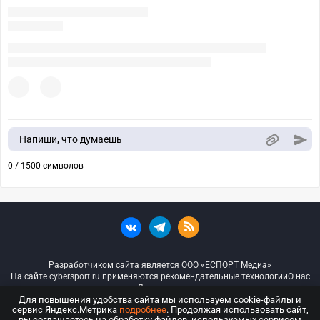
Напиши, что думаешь
0 / 1500 символов
Разработчиком сайта является ООО «ЕСПОРТ Медиа»
На сайте cybersport.ru применяются рекомендательные технологии
О нас
Документы
Для повышения удобства сайта мы используем cookie-файлы и
сервис Яндекс.Метрика
подробнее
. Продолжая использовать сайт,
© ООО «Киберспорт.ру» — Все права защищены
вы соглашаетесь на обработку файлов, используемых сервисом