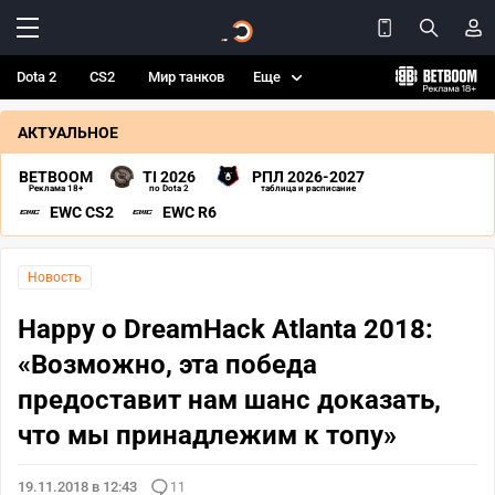
Dota 2
CS2
Мир танков
Еще
АКТУАЛЬНОЕ
BETBOOM
TI 2026
РПЛ 2026-2027
Реклама 18+
по Dota 2
таблица и расписание
EWC CS2
EWC R6
Новость
Happy о DreamHack Atlanta 2018:
«Возможно, эта победа
предоставит нам шанс доказать,
что мы принадлежим к топу»
19.11.2018 в 12:43
11