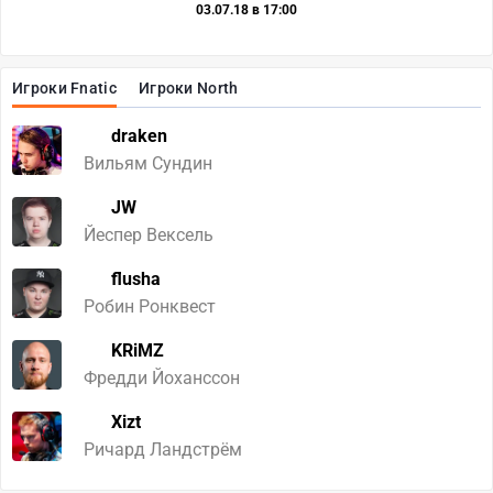
03.07.18 в 17:00
Игроки Fnatic
Игроки North
draken
Вильям Сундин
JW
Йеспер Вексель
flusha
Робин Ронквест
KRiMZ
Фредди Йоханссон
Xizt
Ричард Ландстрём