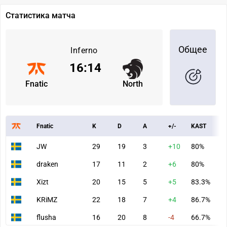
Статистика матча
Общее
Inferno
16
:
14
Fnatic
North
Fnatic
K
D
A
+/-
KAST
A
JW
29
19
3
+10
80%
9
draken
17
11
2
+6
80%
6
Xizt
20
15
5
+5
83.3%
7
KRiMZ
22
18
7
+4
86.7%
8
flusha
16
20
8
-4
66.7%
6