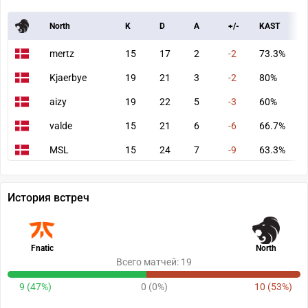
North
K
D
A
+/-
KAST
A
mertz
15
17
2
-2
73.3%
4
Kjaerbye
19
21
3
-2
80%
6
aizy
19
22
5
-3
60%
8
valde
15
21
6
-6
66.7%
5
MSL
15
24
7
-9
63.3%
5
История встреч
Fnatic
North
Всего матчей: 19
9 (47%)
0 (0%)
10 (53%)