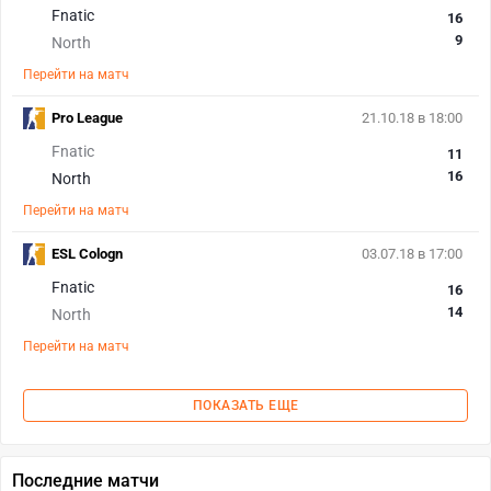
Fnatic
16
9
North
Перейти на матч
Pro League
21.10.18 в 18:00
Fnatic
11
16
North
Перейти на матч
ESL Cologn
03.07.18 в 17:00
Fnatic
16
14
North
Перейти на матч
ПОКАЗАТЬ ЕЩЕ
Последние матчи