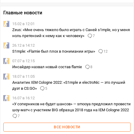
Главные новости
15.02 в 12:01
Zeus: «Мне очень тяжело было играть с Саней s1mple, но у меня
ноль претензий к нему как к человеку»
7
26.12 в 14:12
S1mple: «Flamie был плох в понимании игры»
12
07.07 в 12:15
Инсайдер назвал новый состав flamie
8
18.07 в 11:05
Аналитик IEM Cologne 2022: «S1mple и electroNic — это лучший
дуэт в CS:GO»
5
16.07 в 16:12
«У соперников не будет шансов» — smooya предложил провести
шоу-матч с участием BIG образца 2018 года на IEM Cologne 2022
7
ВСЕ НОВОСТИ