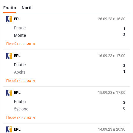
Fnatic
North
EPL
26.09.23 в 16:30
Fnatic
1
2
Monte
Перейти на матч
EPL
16.09.23 в 17:00
Fnatic
2
1
Apeks
Перейти на матч
EPL
15.09.23 в 17:00
Fnatic
2
0
5yclone
Перейти на матч
EPL
14.09.23 в 20:30