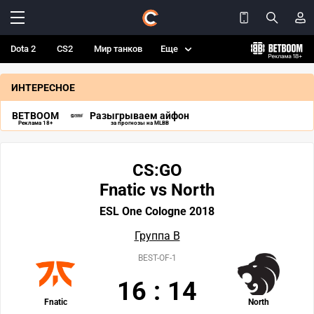
Dota 2
CS2
Мир танков
Еще
ИНТЕРЕСНОЕ
BETBOOM
Разыгрываем айфон
Реклама 18+
за прогнозы на MLBB
CS:GO
Fnatic vs North
ESL One Cologne 2018
Группа В
BEST-OF-1
16
:
14
Fnatic
North