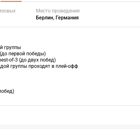
изовых
Место проведения
Берлин, Германия
й группы
 (до первой победы)
st-of-3 (до двух побед)
дой группы проходят в плей-офф
 побед)