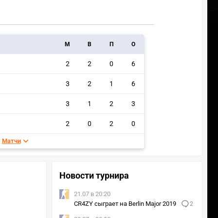
M
В
П
О
2
2
0
6
3
2
1
6
3
1
2
3
2
0
2
0
Матчи
Новости турнира
21.07 в 20:20
CR4ZY сыграет на Berlin Major 2019
2