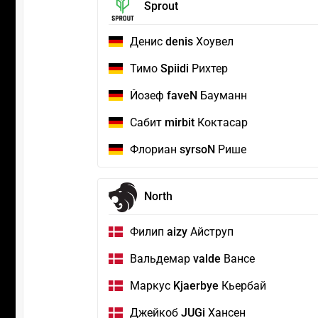
Sprout
Денис
denis
Хоувел
Тимо
Spiidi
Рихтер
Йозеф
faveN
Бауманн
Сабит
mirbit
Коктасар
Флориан
syrsoN
Рише
North
Филип
aizy
Айструп
Вальдемар
valde
Вансе
Маркус
Kjaerbye
Кьербай
Джейкоб
JUGi
Хансен