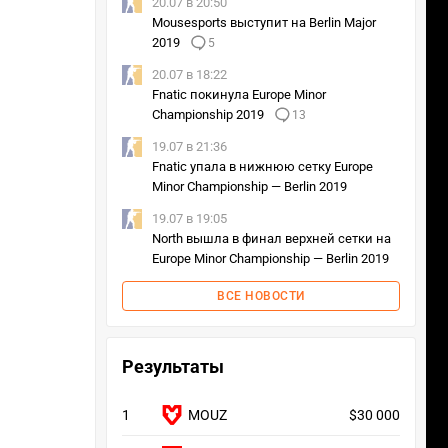
20.07 в 20:50
Mousesports выступит на Berlin Major
2019
5
20.07 в 18:22
Fnatic покинула Europe Minor
Championship 2019
13
19.07 в 21:36
Fnatic упала в нижнюю сетку Europe
Minor Championship — Berlin 2019
19.07 в 19:05
North вышла в финал верхней сетки на
Europe Minor Championship — Berlin 2019
ВСЕ НОВОСТИ
Результаты
1
MOUZ
$30 000