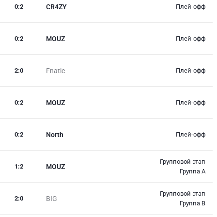
0
:
2
CR4ZY
Плей-офф
0
:
2
MOUZ
Плей-офф
2
:
0
Fnatic
Плей-офф
0
:
2
MOUZ
Плей-офф
0
:
2
North
Плей-офф
Групповой этап
1
:
2
MOUZ
Группа A
Групповой этап
2
:
0
BIG
Группа B