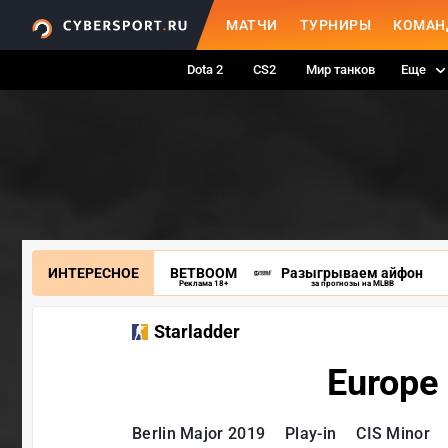
МАТЧИ
ТУРНИРЫ
КОМАН
Dota 2
CS2
Мир танков
Еще
ИНТЕРЕСНОЕ
BETBOOM
Разыгрываем айфон
Реклама 18+
за прогнозы на MLBB
Starladder
Europe
Berlin Major 2019
Play-in
CIS Minor