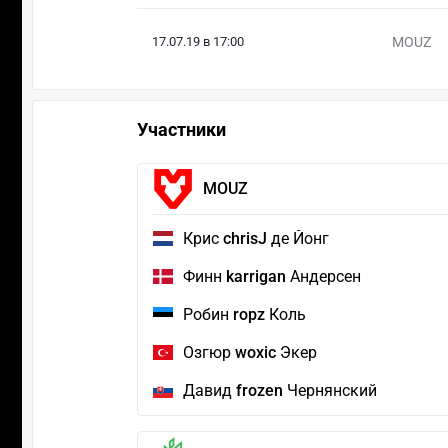
17.07.19 в 17:00
MOUZ
Участники
MOUZ
Крис
chrisJ
де Йонг
Финн
karrigan
Андерсен
Робин
ropz
Коль
Озгюр
woxic
Экер
Давид
frozen
Чернянский