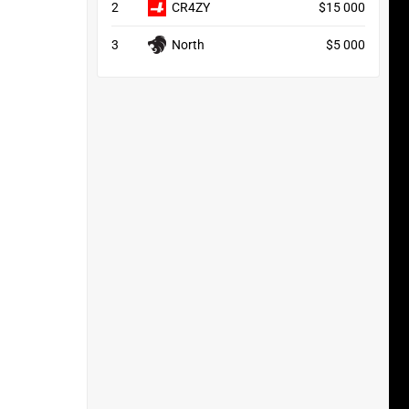
2
CR4ZY
$15 000
3
North
$5 000