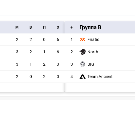
Группа B
M
В
П
О
#
2
2
0
6
1
Fnatic
North
3
2
1
6
2
3
1
2
3
3
BIG
2
0
2
0
4
Team Ancient