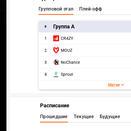
Групповой этап
Плей-офф
Группа A
#
1
CR4ZY
2
MOUZ
3
NoChance
4
Sprout
Матчи
Расписание
Прошедшие
Текущие
Будущие