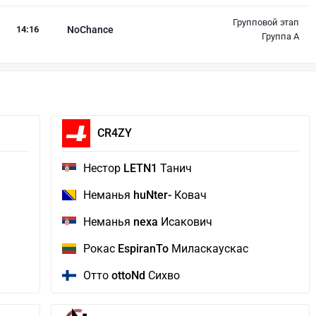
Групповой этап
14
:
16
NoChance
Группа A
CR4ZY
Нестор
LETN1
Танич
Неманья
huNter-
Ковач
Неманья
nexa
Исакович
Рокас
EspiranTo
Миласкаускас
Отто
ottoNd
Сихво