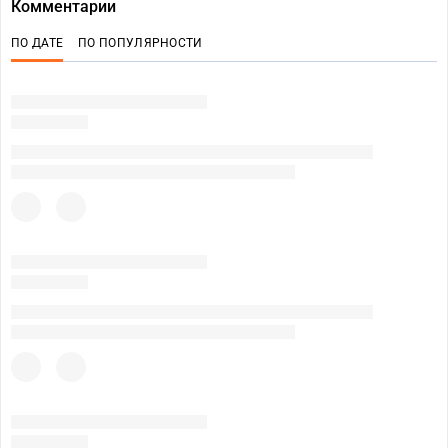
Комментарии
ПО ДАТЕ
ПО ПОПУЛЯРНОСТИ