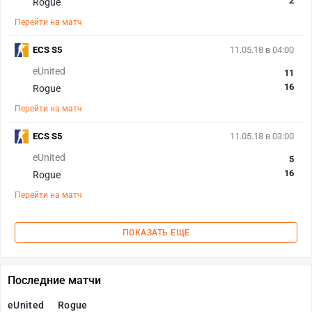
2
Rogue
Перейти на матч
ECS S5
11.05.18 в 04:00
eUnited
11
16
Rogue
Перейти на матч
ECS S5
11.05.18 в 03:00
eUnited
5
16
Rogue
Перейти на матч
ПОКАЗАТЬ ЕЩЕ
Последние матчи
eUnited
Rogue