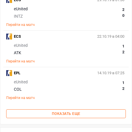
eUnited
2
0
INTZ
Перейти на матч
ECS
22.10.19 в 04:00
eUnited
1
2
ATK
Перейти на матч
EPL
14.10.19 в 07:25
eUnited
1
2
COL
Перейти на матч
ПОКАЗАТЬ ЕЩЕ