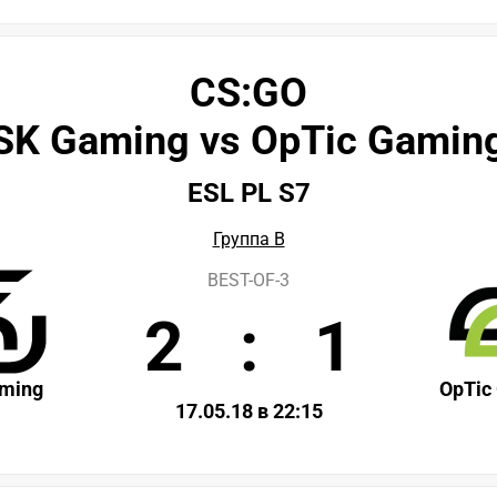
CS:GO
SK Gaming vs OpTic Gamin
ESL PL S7
Группа B
BEST-OF-3
2
:
1
ming
OpTic
17.05.18 в 22:15