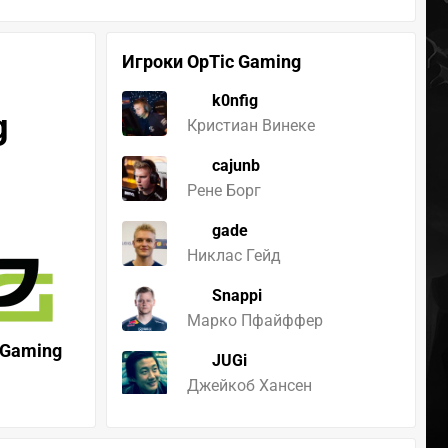
Игроки OpTic Gaming
k0nfig
g
Кристиан Винеке
cajunb
Рене Борг
gade
Никлас Гейд
Snappi
Марко Пфайффер
 Gaming
JUGi
Джейкоб Хансен