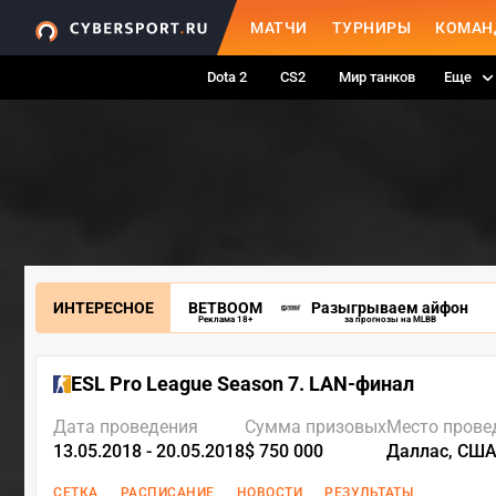
МАТЧИ
ТУРНИРЫ
КОМАН
Dota 2
CS2
Мир танков
Еще
ИНТЕРЕСНОЕ
BETBOOM
Разыгрываем айфон
Реклама 18+
за прогнозы на MLBB
ESL Pro League Season 7. LAN-финал
Дата проведения
Сумма призовых
Место прове
13.05.2018 - 20.05.2018
$ 750 000
Даллас, СШ
СЕТКА
РАСПИСАНИЕ
НОВОСТИ
РЕЗУЛЬТАТЫ