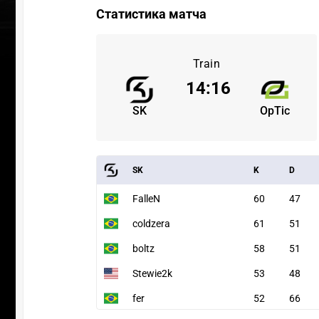
Статистика матча
Train
14
:
16
SK
OpTic
SK
K
D
FalleN
60
47
coldzera
61
51
boltz
58
51
Stewie2k
53
48
fer
52
66