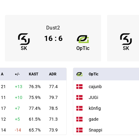
Dust2
16
:
6
SK
OpTic
SK
A
+/-
KAST
ADR
OpTic
21
+13
76.3%
77.4
cajunb
11
+10
75.9%
79.7
JUGi
17
+7
77.4%
78.5
k0nfig
12
+5
61.5%
71.3
gade
14
-14
65.7%
73.9
Snappi