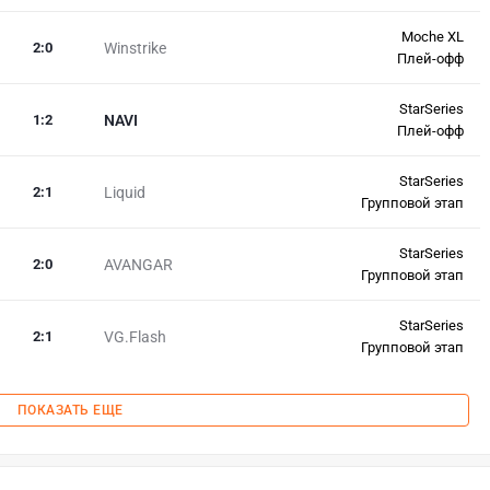
Moche XL
2
:
0
Winstrike
Плей-офф
StarSeries
1
:
2
NAVI
Плей-офф
StarSeries
2
:
1
Liquid
Групповой этап
StarSeries
2
:
0
AVANGAR
Групповой этап
StarSeries
2
:
1
VG.Flash
Групповой этап
ПОКАЗАТЬ ЕЩЕ