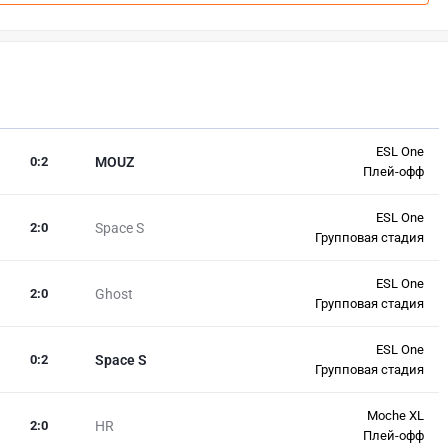
ESL One
0
:
2
MOUZ
Плей-офф
ESL One
2
:
0
Space S
Групповая стадия
ESL One
2
:
0
Ghost
Групповая стадия
ESL One
0
:
2
Space S
Групповая стадия
Moche XL
2
:
0
HR
Плей-офф