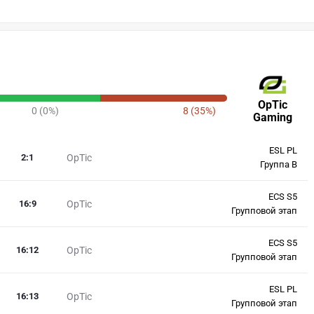
OpTic
0 (0%)
8 (35%)
Gaming
ESL PL
2
:
1
OpTic
Группа B
ECS S5
16
:
9
OpTic
Групповой этап
ECS S5
16
:
12
OpTic
Групповой этап
ESL PL
16
:
13
OpTic
Групповой этап