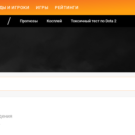
ДЫ И ИГРОКИ
ИГРЫ
РЕЙТИНГИ
Прогнозы
Косплей
Токсичный тест по Dota 2
дения
А