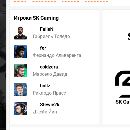
Игроки SK Gaming
FalleN
Габриэль Толедо
fer
Фернандо Альваренга
coldzera
Марсело Давид
boltz
Рикардо Прасс
SK Ga
Stewie2k
Джейк Йип