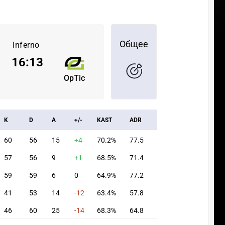
Общее
Inferno
16
:
13
OpTic
K
D
A
+/-
KAST
ADR
60
56
15
+4
70.2%
77.5
57
56
9
+1
68.5%
71.4
59
59
6
0
64.9%
77.2
41
53
14
-12
63.4%
57.8
46
60
25
-14
68.3%
64.8