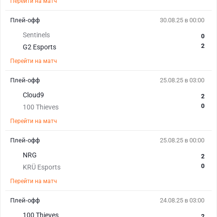
Перейти на матч
Плей-офф
30.08.25 в 00:00
Sentinels
0
2
G2 Esports
Перейти на матч
Плей-офф
25.08.25 в 03:00
Cloud9
2
0
100 Thieves
Перейти на матч
Плей-офф
25.08.25 в 00:00
NRG
2
0
KRÜ Esports
Перейти на матч
Плей-офф
24.08.25 в 03:00
100 Thieves
2