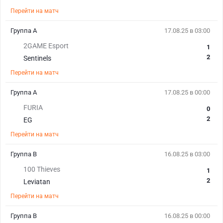
Перейти на матч
Группа A
17.08.25 в 03:00
2GAME Esport
1
2
Sentinels
Перейти на матч
Группа A
17.08.25 в 00:00
FURIA
0
2
EG
Перейти на матч
Группа B
16.08.25 в 03:00
100 Thieves
1
2
Leviatan
Перейти на матч
Группа B
16.08.25 в 00:00