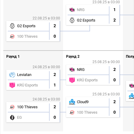
23.08.25 в 03:00
1
NRG
22.08.25 в 03:00
2
G2 Esports
2
G2 Esports
0
100 Thieves
Раунд 1
Раунд 2
Полу
25.08.25 в 00:00
24.08.25 в 00:00
2
NRG
2
Leviatan
0
KRÜ Esports
1
KRÜ Esports
25.08.25 в 03:00
24.08.25 в 03:00
2
Cloud9
2
100 Thieves
0
100 Thieves
0
EG