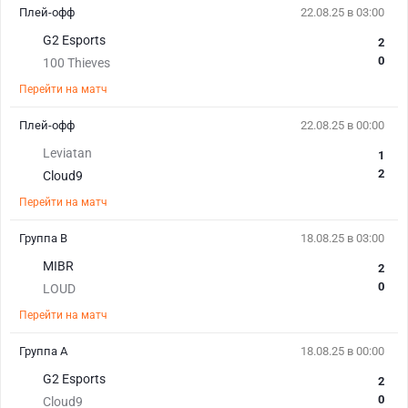
Плей-офф
22.08.25 в 03:00
G2 Esports
2
0
100 Thieves
Перейти на матч
Плей-офф
22.08.25 в 00:00
Leviatan
1
2
Cloud9
Перейти на матч
Группа B
18.08.25 в 03:00
MIBR
2
0
LOUD
Перейти на матч
Группа A
18.08.25 в 00:00
G2 Esports
2
0
Cloud9