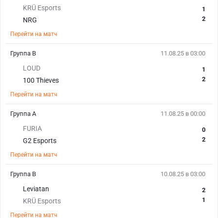
KRÜ Esports
1
2
NRG
Перейти на матч
Группа B
11.08.25 в 03:00
LOUD
1
2
100 Thieves
Перейти на матч
Группа A
11.08.25 в 00:00
FURIA
0
2
G2 Esports
Перейти на матч
Группа B
10.08.25 в 03:00
Leviatan
2
1
KRÜ Esports
Перейти на матч