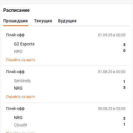
Расписание
Прошедшие
Текущие
Будущие
Плей-офф
01.09.25 в 00:00
G2 Esports
3
0
NRG
Перейти на матч
Плей-офф
31.08.25 в 00:00
Sentinels
1
3
NRG
Перейти на матч
Плей-офф
30.08.25 в 03:00
NRG
2
1
Cloud9