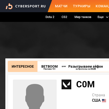
МАТЧИ
ТУРНИРЫ
КОМАН
Dota 2
CS2
Мир танков
Еще
ИНТЕРЕСНОЕ
BETBOOM
Разыгрываем айфон
Реклама 18+
за прогнозы на MLBB
C0M
Страна
США