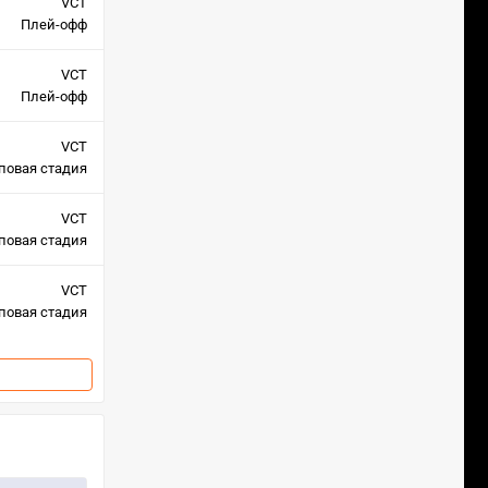
VCT
Плей-офф
VCT
Плей-офф
VCT
повая стадия
VCT
повая стадия
VCT
повая стадия