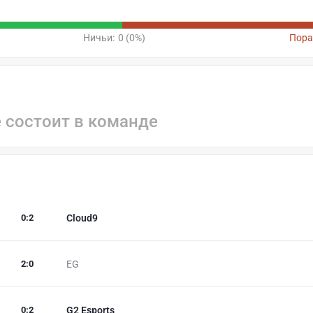
Ничьи:
0 (0%)
Пора
е состоит в команде
0
:
2
Cloud9
2
:
0
EG
0
:
2
G2 Esports