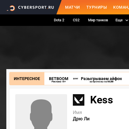
МАТЧИ
ТУРНИРЫ
КОМАН
Dota 2
CS2
Мир танков
Еще
ИНТЕРЕСНОЕ
BETBOOM
Разыгрываем айфон
Реклама 18+
за прогнозы на MLBB
Kess
Имя
Дрю Ли