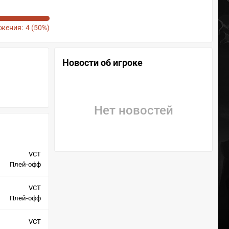
жения:
4 (50%)
Новости об игроке
Нет новостей
VCT
Плей-офф
VCT
Плей-офф
VCT