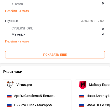
0
X Team
Перейти на матч
Группа B
30.03.26 в 17:00
CYBERSHOKE
0
2
Maverick
Перейти на матч
ПОКАЗАТЬ ЕЩЕ
Участники
Virtus.pro
Mafiozy Espo
Артём
GentlemaN
Беляев
Иван
Arventy
Ш
Никита
Lunax
Макаров
Иван
Hi-Lo
Си