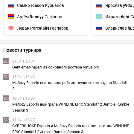
Самир
reason
Курбанов
Ярослав
y9do
Артём
Rendyy
Сафонов
Икрам
r6ght
С
Леван
PorcelaiN
Гаспаров
Владислав
hL
Новости турнира
21.04 в 20:04
GentlemaN ушел из основного ростера Virtus.pro
16.04 в 13:43
Mafiozy Esports возглавила рейтинг лучших команд по Standoff
2
12.04 в 16:06
Mafiozy Esports выиграла WINLINE EPIC Standoff 2 Jumble Rumble
Season 3
11.04 в 18:27
CYBERSHOKE Esports и Mafiozy Esports прошли в финал WINLINE
EPIC Standoff 2 Jumble Rumble Season 3