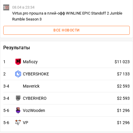
08.04 в 23:34
Virtus.pro прошла в плей-офф WINLINE EPIC Standoff 2 Jumble
Rumble Season 3
ВСЕ НОВОСТИ
Результаты
1
Mafiozy
$11 023
2
CYBERSHOKE
$7 133
3-4
Maverick
$2 593
3-4
CYBERHERO
$2 593
5-6
VozWooden
$1 296
5-6
VP
$1 296