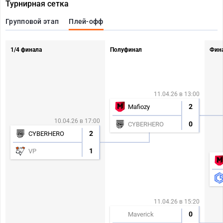
Турнирная сетка
Групповой этап
Плей-офф
1/4 финала
Полуфинал
Фин
11.04.26 в 13:00
2
Mafiozy
10.04.26 в 17:00
0
CYBERHERO
2
CYBERHERO
1
VP
11.04.26 в 15:20
0
Maverick