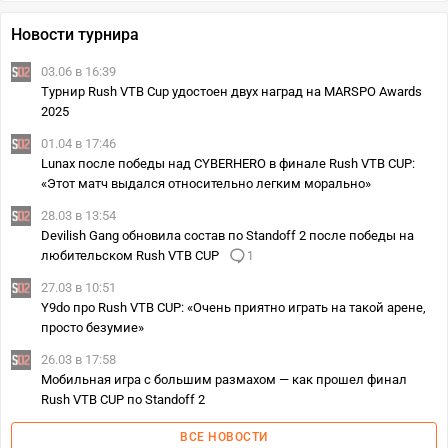
Новости турнира
03.06 в 16:39
Турнир Rush VTB Cup удостоен двух наград на MARSPO Awards
2025
01.04 в 17:46
Lunax после победы над CYBERHERO в финале Rush VTB CUP:
«Этот матч выдался относительно легким морально»
28.03 в 13:54
Devilish Gang обновила состав по Standoff 2 после победы на
любительском Rush VTB CUP
1
27.03 в 10:51
Y9do про Rush VTB CUP: «Очень приятно играть на такой арене,
просто безумие»
26.03 в 17:58
Мобильная игра с большим размахом — как прошел финал
Rush VTB CUP по Standoff 2
ВСЕ НОВОСТИ