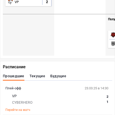
2
VP
Полу
Расписание
Прошедшие
Текущие
Будущие
Плей-офф
23.03.25 в 14:30
VP
2
1
CYBERHERO
Перейти на матч