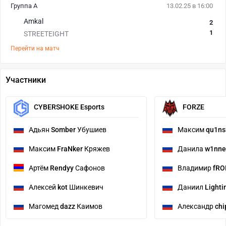
Группа А
13.02.25 в 16:00
Amkal
2
1
STREETEIGHT
Перейти на матч
Участники
CYBERSHOKE Esports
FORZE
Адьян
Somber
Убушиев
Максим
qu1ns
Максим
FraNker
Кряжев
Данила
w1nne
Артём
Rendyy
Сафонов
Владимир
fRO
Алексей
kot
Шинкевич
Даниил
Lighti
Магомед
dazz
Каимов
Александр
chi