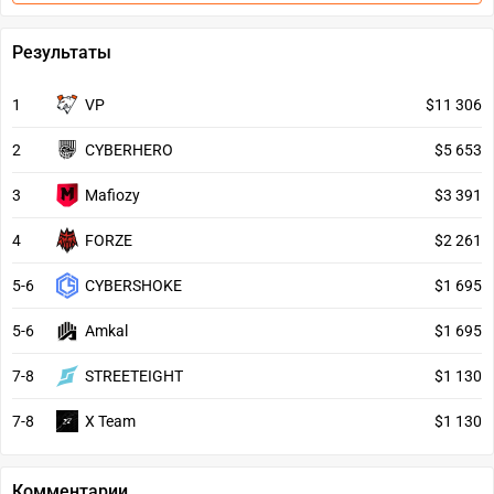
Результаты
1
VP
$11 306
2
CYBERHERO
$5 653
3
Mafiozy
$3 391
4
FORZE
$2 261
5-6
CYBERSHOKE
$1 695
5-6
Amkal
$1 695
7-8
STREETEIGHT
$1 130
7-8
X Team
$1 130
Комментарии