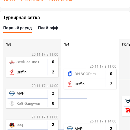
Турнирная сетка
Первый раунд
Плей-офф
1/8
1/4
Пол
20.11.17 в 11:00
0
SeolHaeOne P
26.11.17 в 11:00
2
Griffin
0
DN SOOPers
2
Griffin
20.11.17 в 14:00
2
MVP
0
KeG Gangwon
21.11.17 в 11:00
26.11.17 в 14:00
2
bbq
2
MVP