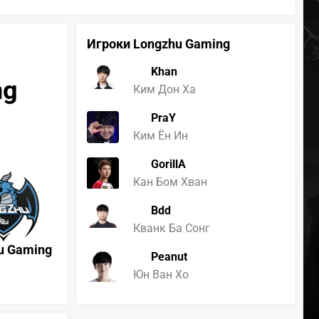
Игроки Longzhu Gaming
Khan
ng
Ким Дон Ха
PraY
Ким Ён Ин
GorillA
Кан Бом Хван
Bdd
Кванк Ба Сонг
u Gaming
Peanut
Юн Ван Хо