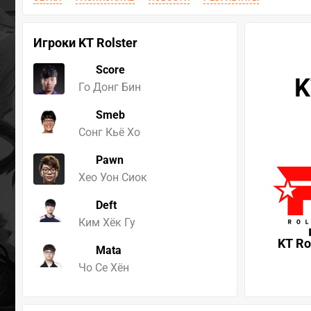
Игроки KT Rolster
Score
K
Го Донг Бин
Smeb
Сонг Кьё Хо
Pawn
Хео Уон Сиок
Deft
Ким Хёк Гу
KT Ro
Mata
Чо Ce Хён