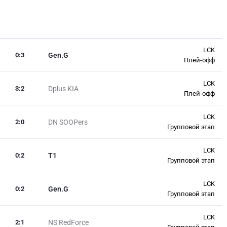
LCK
0
:
3
Gen.G
Плей-офф
LCK
3
:
2
Dplus KIA
Плей-офф
LCK
2
:
0
DN SOOPers
Групповой этап
LCK
0
:
2
T1
Групповой этап
LCK
0
:
2
Gen.G
Групповой этап
LCK
2
:
1
NS RedForce