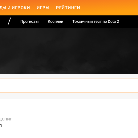
ДЫ И ИГРОКИ
ИГРЫ
РЕЙТИНГИ
Прогнозы
Косплей
Токсичный тест по Dota 2
дения
я