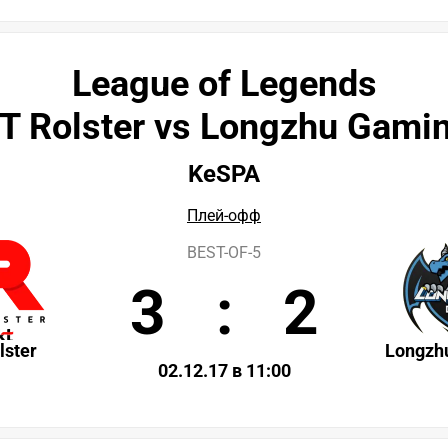
League of Legends
T Rolster vs Longzhu Gami
KeSPA
Плей-офф
BEST-OF-5
3
:
2
lster
Longzh
02.12.17 в 11:00