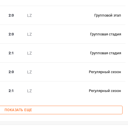
2
:
0
LZ
Групповой этап
2
:
0
LZ
Групповая стадия
2
:
1
LZ
Групповая стадия
2
:
0
LZ
Регулярный сезон
2
:
1
LZ
Регулярный сезон
ПОКАЗАТЬ ЕЩЕ