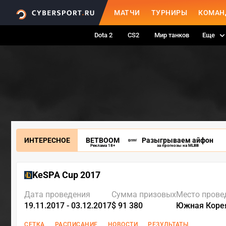
МАТЧИ
ТУРНИРЫ
КОМАН
Dota 2
CS2
Мир танков
Еще
ИНТЕРЕСНОЕ
BETBOOM
Разыгрываем айфон
Реклама 18+
за прогнозы на MLBB
KeSPA Cup 2017
Дата проведения
Сумма призовых
Место прове
19.11.2017 - 03.12.2017
$ 91 380
Южная Коре
СЕТКА
РАСПИСАНИЕ
НОВОСТИ
РЕЗУЛЬТАТЫ