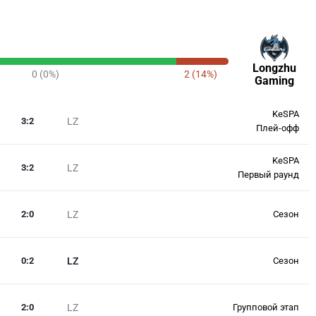
Longzhu
0 (0%)
2 (14%)
Gaming
KeSPA
3
:
2
LZ
Плей-офф
KeSPA
3
:
2
LZ
Первый раунд
2
:
0
LZ
Сезон
0
:
2
LZ
Сезон
2
:
0
LZ
Групповой этап