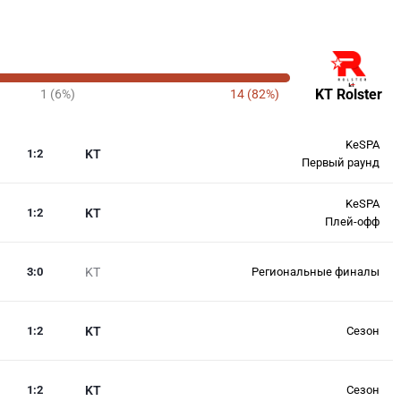
KT Rolster
1 (6%)
14 (82%)
KeSPA
1
:
2
KT
Первый раунд
KeSPA
1
:
2
KT
Плей-офф
3
:
0
KT
Региональные финалы
1
:
2
KT
Сезон
1
:
2
KT
Сезон