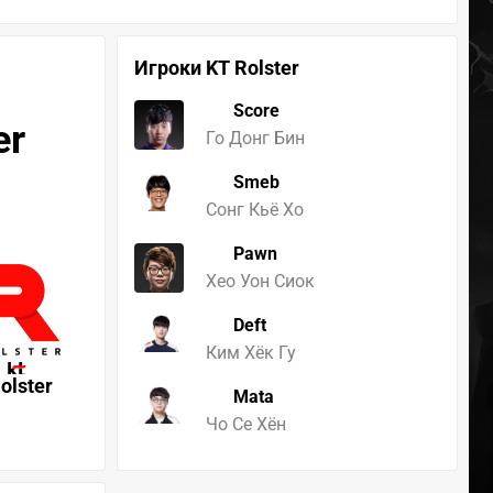
Игроки KT Rolster
Score
er
Го Донг Бин
Smeb
Сонг Кьё Хо
Pawn
Хео Уон Сиок
Deft
Ким Хёк Гу
olster
Mata
Чо Ce Хён