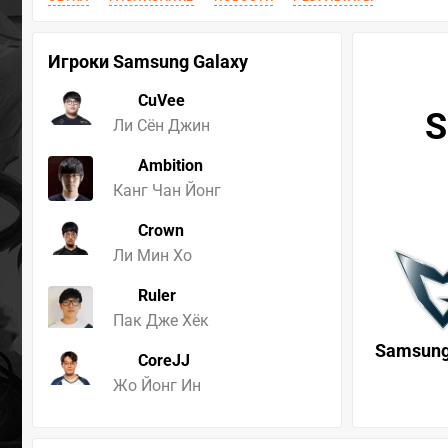
Игроки Samsung Galaxy
CuVee
S
Ли Сён Джин
Ambition
Канг Чан Йонг
Crown
Ли Мин Хо
Ruler
Пак Дже Хёк
Samsung
CoreJJ
Жо Йонг Ин