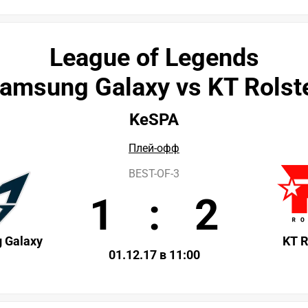
League of Legends
amsung Galaxy vs KT Rolst
KeSPA
Плей-офф
BEST-OF-3
1
:
2
 Galaxy
KT R
01.12.17 в 11:00