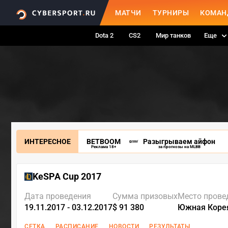
МАТЧИ
ТУРНИРЫ
КОМАН
Dota 2
CS2
Мир танков
Еще
ИНТЕРЕСНОЕ
BETBOOM
Разыгрываем айфон
Реклама 18+
за прогнозы на MLBB
KeSPA Cup 2017
Дата проведения
Сумма призовых
Место прове
19.11.2017 - 03.12.2017
$ 91 380
Южная Коре
СЕТКА
РАСПИСАНИЕ
НОВОСТИ
РЕЗУЛЬТАТЫ