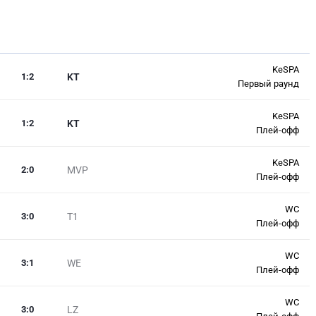
KeSPA
1
:
2
KT
Первый раунд
KeSPA
1
:
2
KT
Плей-офф
KeSPA
2
:
0
MVP
Плей-офф
WC
3
:
0
T1
Плей-офф
WC
3
:
1
WE
Плей-офф
WC
3
:
0
LZ