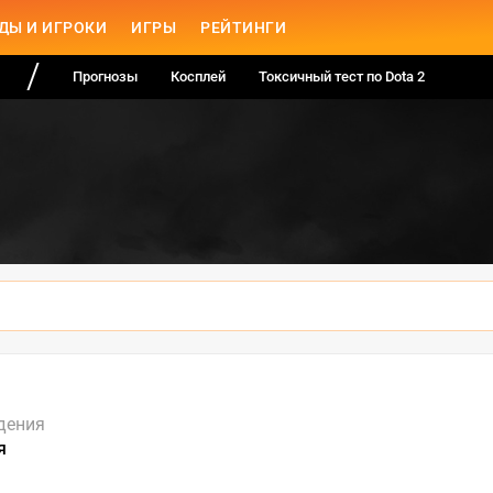
ДЫ И ИГРОКИ
ИГРЫ
РЕЙТИНГИ
Прогнозы
Косплей
Токсичный тест по Dota 2
дения
я