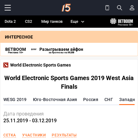
Dota 2
CS2
Мир танков
Еще
ИНТЕРЕСНОЕ
BETBOOM
Разыгрываем айфон
Реклама 18+
за прогнозы на MLBB
World Electronic Sports Games
World Electronic Sports Games 2019 West Asia
Finals
WESG 2019
Юго-Восточная Азия
Россия
СНГ
Западна
Дата проведения
25.11.2019 - 03.12.2019
СЕТКА
УЧАСТНИКИ
РЕЗУЛЬТАТЫ