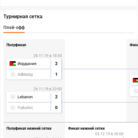
Турнирная сетка
Плей-офф
Полуфинал
Фина
26.11.19 в 18:30
2
Иордания
1
AdMatay
26.11.19 в 23:00
2
Lebanon
0
Futbolist
Полуфинал нижней сетки
Финал нижней сетки
03.12.19 в 20:00