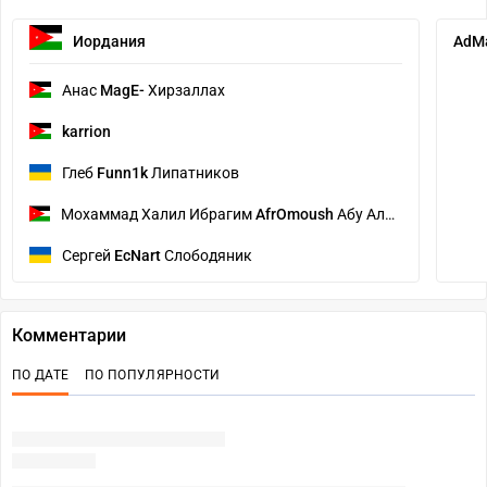
Иордания
AdM
Анас
MagE-
Хирзаллах
karrion
Глеб
Funn1k
Липатников
Мохаммад Халил Ибрагим
AfrOmoush
Абу Аль Эйс
Сергей
EcNart
Слободяник
Комментарии
ПО ДАТЕ
ПО ПОПУЛЯРНОСТИ