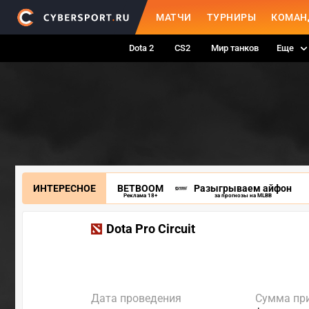
МАТЧИ
ТУРНИРЫ
КОМАН
Dota 2
CS2
Мир танков
Еще
ИНТЕРЕСНОЕ
BETBOOM
Разыгрываем айфон
Реклама 18+
за прогнозы на MLBB
Dota Pro Circuit
Дата проведения
Сумма пр