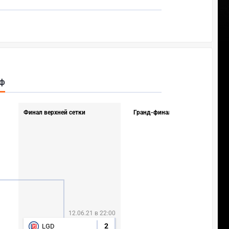
фф
Финал верхней сетки
Гранд-финал
12.06.21 в 22:00
2
LGD