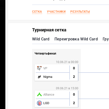
СЕТКА
УЧАСТНИКИ
РЕЗУЛЬТАТЫ
Турнирная сетка
Wild Card
Переигровка Wild Card
Гру
Четвертьфинал
10.06.21 в 00:00
0
VP
2
Nigma
09.06.21 в 15:00
0
Alliance
2
LGD