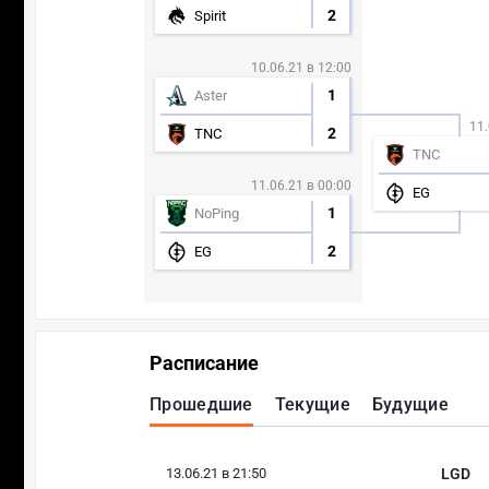
2
Spirit
10.06.21 в 12:00
1
Aster
11.
2
TNC
TNC
11.06.21 в 00:00
EG
1
NoPing
2
EG
Расписание
Прошедшие
Текущие
Будущие
13.06.21 в 21:50
LGD