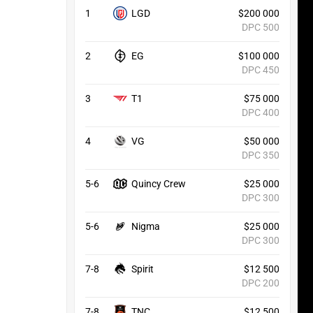
1
LGD
$200 000
DPC 500
2
EG
$100 000
DPC 450
3
T1
$75 000
DPC 400
4
VG
$50 000
DPC 350
5-6
Quincy Crew
$25 000
DPC 300
5-6
Nigma
$25 000
DPC 300
7-8
Spirit
$12 500
DPC 200
7-8
TNC
$12 500