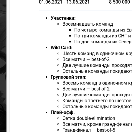
01.06.2021 - 13.06.2021
$ 500 000
Участники:
Восемнадцать команд
По четыре команды из Ев
По три команды из СНГ и
По две команды из Севе
Wild Card:
Шесть команд в одиночном кр
Все матчи — best-of-2
Две лучшие команды проходят 
Остальные команды покидают
Групповой этап:
Восемь команд в одиночном к
Все матчи — best-of-2
Две лучшие команды проходят
Команды с третьего по шесто
Остальные команды покидают
Плей-офф:
Сетка double-elimination
Все матчи, кроме гранд-финала
Гранд-финал — best-of-5