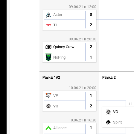
09.06.21 в 12:00
0
Aster
2
T1
09.06.21 в 20:30
2
Quincy Crew
1
NoPing
Раунд 1#2
Раунд 2
10.06.21 в 20:00
1
VP
11.
2
VG
VG
10.06.21 в 16:30
Spirit
1
Alliance