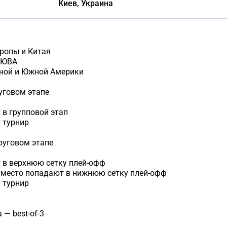
Киев, Украина
ропы и Китая
 ЮВА
рной и Южной Америки
уговом этапе
в групповой этап
 турнир
руговом этапе
 в верхнюю сетку плей-офф
е место попадают в нижнюю сетку плей-офф
 турнир
 — best-of-3