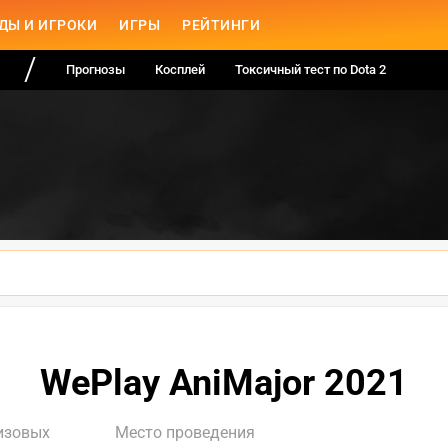
ДЫ И ИГРОКИ
ИГРЫ
РЕЙТИНГИ
Прогнозы
Косплей
Токсичный тест по Dota 2
WePlay AniMajor 2021
изовых
Место проведения