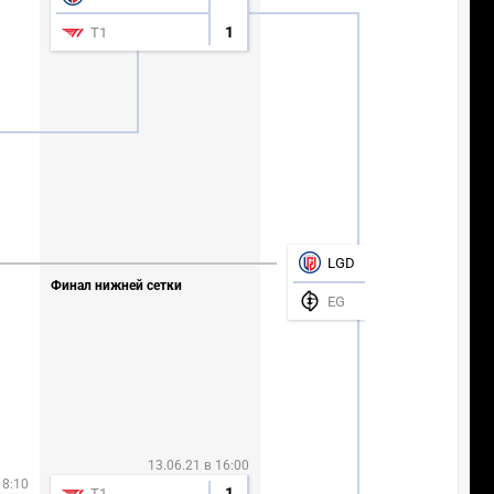
1
T1
13.06.21 в 21:50
3
3
LGD
Финал нижней сетки
0
EG
13.06.21 в 16:00
18:10
1
T1