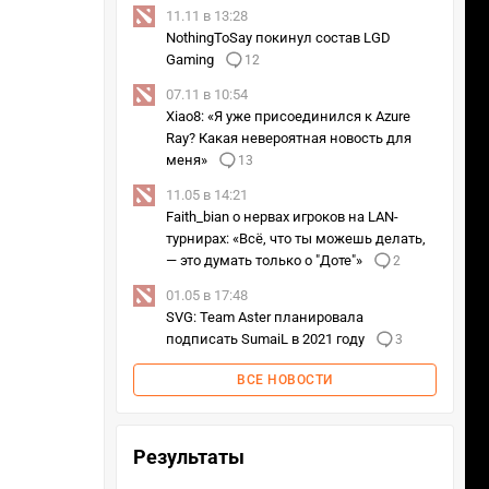
11.11 в 13:28
NothingToSay покинул состав LGD
Gaming
12
07.11 в 10:54
Xiao8: «Я уже присоединился к Azure
Ray? Какая невероятная новость для
меня»
13
11.05 в 14:21
Faith_bian о нервах игроков на LAN-
турнирах: «Всё, что ты можешь делать,
— это думать только о "Доте"»
2
01.05 в 17:48
SVG: Team Aster планировала
подписать SumaiL в 2021 году
3
ВСЕ НОВОСТИ
Результаты