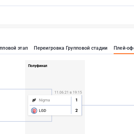
пповой этап
Переигровка Групповой стадии
Плей-о
Полуфинал
11.06.21 в 19:15
1
Nigma
2
LGD