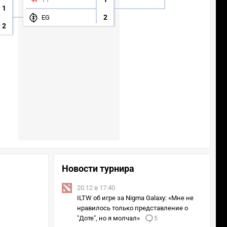
1
2
EG
2
Новости турнира
20.12 в 17:40
ILTW об игре за Nigma Galaxy: «Мне не
нравилось только представление о
"Доте", но я молчал»
5