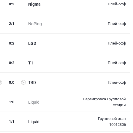
0
:
2
Nigma
Плей-офф
2
:
1
NoPing
Плей-офф
0
:
2
LGD
Плей-офф
0
:
2
T1
Плей-офф
0
:
0
TBD
Плей-офф
Переигровка Групповой
1
:
0
Liquid
стадии
Групповой этап
1
:
1
Liquid
10012306