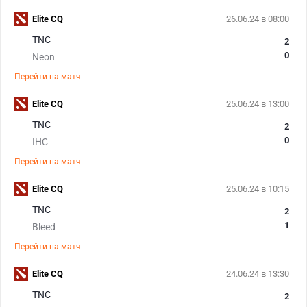
Elite CQ
26.06.24 в 08:00
TNC
2
0
Neon
Перейти на матч
Elite CQ
25.06.24 в 13:00
TNC
2
0
IHC
Перейти на матч
Elite CQ
25.06.24 в 10:15
TNC
2
1
Bleed
Перейти на матч
Elite CQ
24.06.24 в 13:30
TNC
2