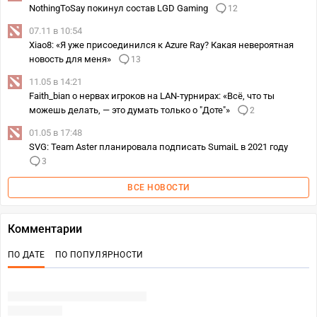
NothingToSay покинул состав LGD Gaming
12
07.11 в 10:54
Xiao8: «Я уже присоединился к Azure Ray? Какая невероятная
новость для меня»
13
11.05 в 14:21
Faith_bian о нервах игроков на LAN-турнирах: «Всё, что ты
можешь делать, — это думать только о "Доте"»
2
01.05 в 17:48
SVG: Team Aster планировала подписать SumaiL в 2021 году
3
ВСЕ НОВОСТИ
Комментарии
ПО ДАТЕ
ПО ПОПУЛЯРНОСТИ