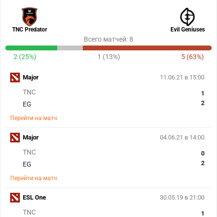
TNC Predator
Evil Geniuses
Всего матчей: 8
2 (25%)
1 (13%)
5 (63%)
Major
11.06.21 в 15:00
TNC
1
2
EG
Перейти на матч
Major
04.06.21 в 14:00
TNC
0
2
EG
Перейти на матч
ESL One
30.05.19 в 21:00
TNC
1