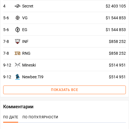
4
Secret
$2 403 105
5-6
VG
$1 544 853
5-6
EG
$1 544 853
7-8
INF
$858 252
7-8
RNG
$858 252
9-12
Mineski
$514 951
9-12
Newbee.TI9
$514 951
ПОКАЗАТЬ ВСЕ
Комментарии
ПО ДАТЕ
ПО ПОПУЛЯРНОСТИ