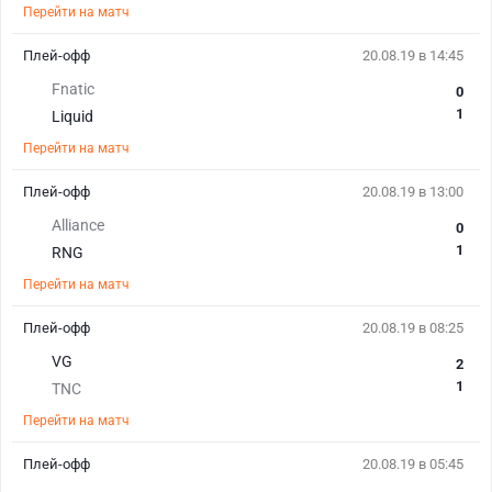
Перейти на матч
Плей-офф
20.08.19 в 14:45
Fnatic
0
1
Liquid
Перейти на матч
Плей-офф
20.08.19 в 13:00
Alliance
0
1
RNG
Перейти на матч
Плей-офф
20.08.19 в 08:25
VG
2
1
TNC
Перейти на матч
Плей-офф
20.08.19 в 05:45