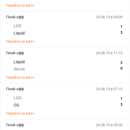
Перейти на матч
Плей-офф
25.08.19 в 05:00
LGD
1
2
Liquid
Перейти на матч
Плей-офф
24.08.19 в 11:15
Liquid
2
0
Secret
Перейти на матч
Плей-офф
24.08.19 в 07:10
LGD
1
2
OG
Перейти на матч
Плей-офф
24.08.19 в 05:00