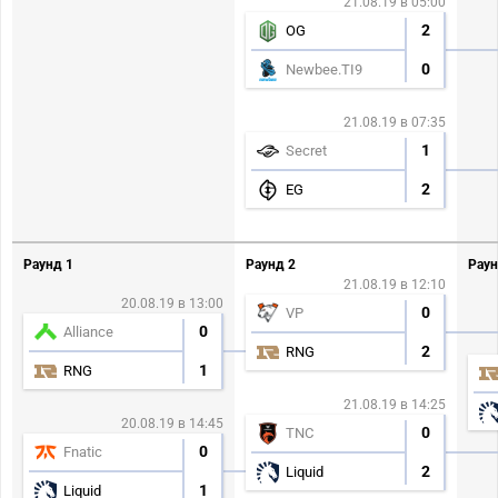
21.08.19 в 05:00
2
OG
0
Newbee.TI9
21.08.19 в 07:35
1
Secret
2
EG
Раунд 1
Раунд 2
Раун
21.08.19 в 12:10
20.08.19 в 13:00
0
VP
0
Alliance
2
RNG
1
RNG
21.08.19 в 14:25
20.08.19 в 14:45
0
TNC
0
Fnatic
2
Liquid
1
Liquid