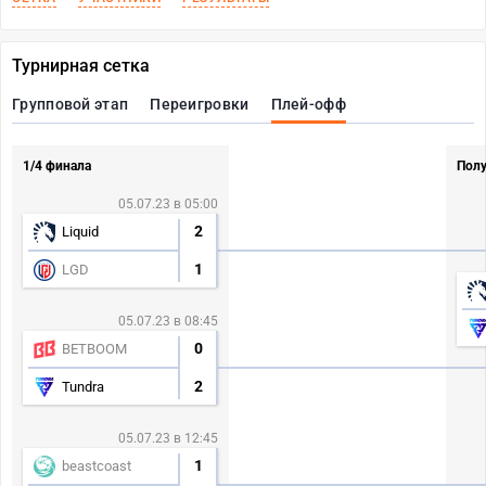
Турнирная сетка
Групповой этап
Переигровки
Плей-офф
1/4 финала
Пол
05.07.23 в 05:00
2
Liquid
1
LGD
05.07.23 в 08:45
0
BETBOOM
2
Tundra
05.07.23 в 12:45
1
beastcoast