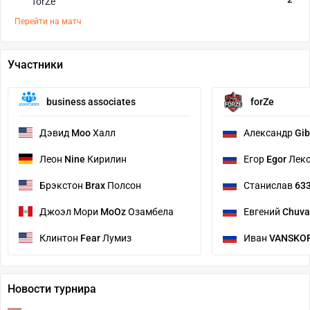
forZe
Перейти на матч
Участники
business associates
forZe
Дэвид
Moo
Халл
Александр
Gib
Леон
Nine
Кирилин
Егор
Egor
Лек
Брэкстон
Brax
Полсон
Станислав
63
Джоэл Мори
MoOz
Озамбела
Евгений
Chuva
Клинтон
Fear
Лумиз
Иван
VANSKO
Новости турнира