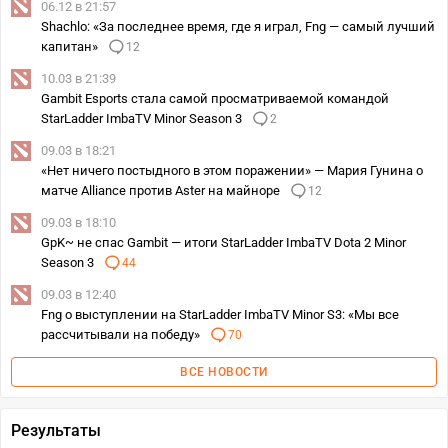
06.12 в 21:57
Shachlo: «За последнее время, где я играл, Fng — самый лучший
капитан»
12
10.03 в 21:39
Gambit Esports стала самой просматриваемой командой
StarLadder ImbaTV Minor Season 3
2
09.03 в 18:21
«Нет ничего постыдного в этом поражении» — Мария Гунина о
матче Alliance против Aster на майноре
12
09.03 в 18:10
GpK~ не спас Gambit — итоги StarLadder ImbaTV Dota 2 Minor
Season 3
44
09.03 в 12:40
Fng о выступлении на StarLadder ImbaTV Minor S3: «Мы все
рассчитывали на победу»
70
ВСЕ НОВОСТИ
Результаты