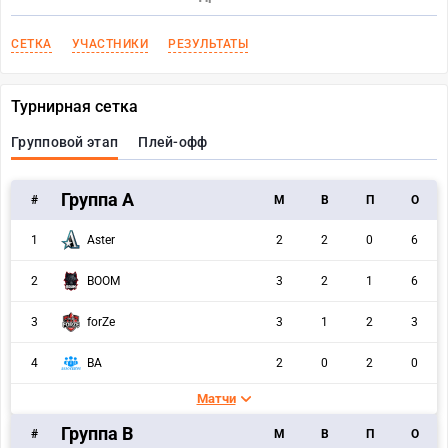
СЕТКА
УЧАСТНИКИ
РЕЗУЛЬТАТЫ
Турнирная сетка
Групповой этап
Плей-офф
Группа А
#
M
В
П
О
1
Aster
2
2
0
6
2
BOOM
3
2
1
6
3
forZe
3
1
2
3
4
BA
2
0
2
0
Матчи
Группа B
#
M
В
П
О