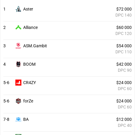
1
Aster
$72 000
DPC 140
2
Alliance
$60 000
DPC 120
3
ASM.Gambit
$54 000
DPC 110
4
BOOM
$42 000
DPC 90
5-6
CR4ZY
$24 000
DPC 60
5-6
forZe
$24 000
DPC 60
7-8
BA
$12 000
DPC 40