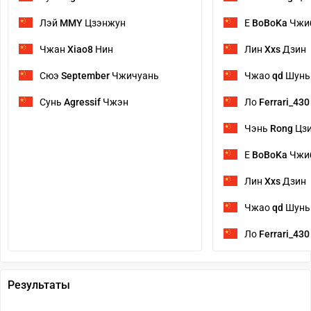
Лэй
MMY
Цзэнжун
Е
BoBoKa
Чжи
Чжан
Xiao8
Нин
Лин
Xxs
Дзин
Сюэ
September
Чжичуань
Чжао
qd
Шунь
Сунь
Agressif
Чжэн
Ло
Ferrari_430
Чэнь
Rong
Цзи
Е
BoBoKa
Чжи
Лин
Xxs
Дзин
Чжао
qd
Шунь
Ло
Ferrari_430
Результаты