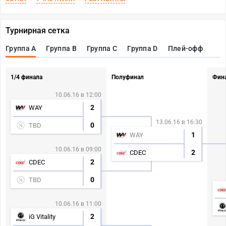
Турнирная сетка
Группа А
Группа B
Группа С
Группа D
Плей-офф
1/4 финала
Полуфинал
Фин
10.06.16 в 12:00
2
WAY
13.06.16 в 16:30
0
TBD
1
WAY
10.06.16 в 09:00
2
CDEC
2
CDEC
0
TBD
10.06.16 в 11:00
2
iG Vitality