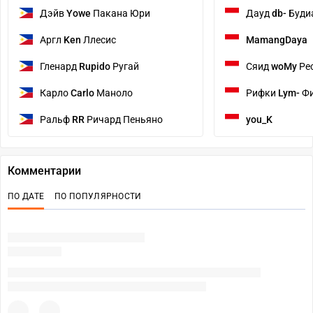
Дэйв
Yowe
Пакана Юри
Дауд
db-
Буди
Аргл
Ken
Ллесис
MamangDaya
Гленард
Rupido
Ругай
Сяид
woMy
Ре
Карло
Carlo
Маноло
Рифки
Lym-
Фи
Ральф
RR
Ричард Пеньяно
you_K
Комментарии
ПО ДАТЕ
ПО ПОПУЛЯРНОСТИ