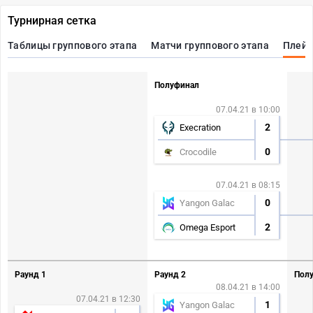
Турнирная сетка
Таблицы группового этапа
Матчи группового этапа
Плей
Полуфинал
07.04.21 в 10:00
2
Execration
0
Crocodile
07.04.21 в 08:15
0
Yangon Galac
2
Omega Esport
Раунд 1
Раунд 2
Полу
08.04.21 в 14:00
07.04.21 в 12:30
1
Yangon Galac