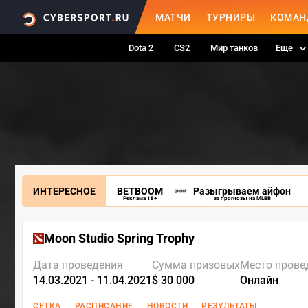
МАТЧИ
ТУРНИРЫ
КОМАН
Dota 2
CS2
Мир танков
Еще
ИНТЕРЕСНОЕ
BETBOOM
Разыгрываем айфон
Реклама 18+
за прогнозы на MLBB
Moon Studio Spring Trophy
Дата проведения
Сумма призовых
Место прове
14.03.2021 - 11.04.2021
$ 30 000
Онлайн
СЕТКА
РАСПИСАНИЕ
НОВОСТИ
РЕЗУЛЬТАТЫ