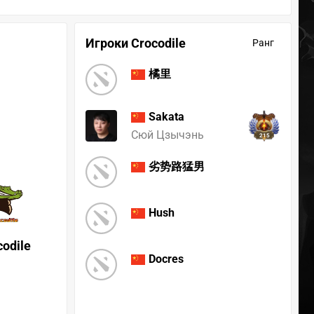
Игроки Crocodile
Ранг
橘里
Sakata
Сюй Цзычэнь
215
劣势路猛男
Hush
codile
Docres