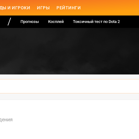
ДЫ И ИГРОКИ
ИГРЫ
РЕЙТИНГИ
Прогнозы
Косплей
Токсичный тест по Dota 2
дения