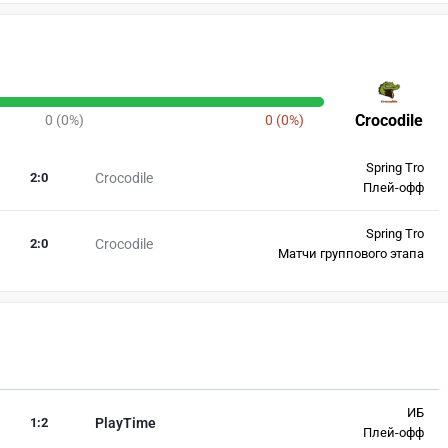
Crocodile
0 (0%)
0 (0%)
Spring Tro
2
:
0
Crocodile
Плей-офф
Spring Tro
2
:
0
Crocodile
Матчи группового этапа
ИБ
1
:
2
PlayTime
Плей-офф