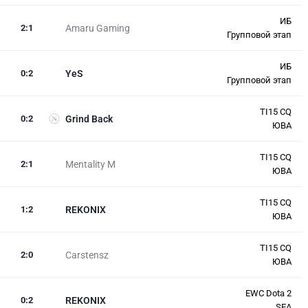
ИБ
2
:
1
Amaru Gaming
Групповой этап
ИБ
0
:
2
YeS
Групповой этап
TI15 CQ
0
:
2
Grind Back
ЮВА
TI15 CQ
2
:
1
Mentality M
ЮВА
TI15 CQ
1
:
2
REKONIX
ЮВА
TI15 CQ
2
:
0
Carstensz
ЮВА
EWC Dota 2
0
:
2
REKONIX
SEA