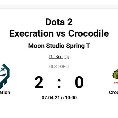
Dota 2
Execration vs Crocodile
Moon Studio Spring T
Плей-офф
BEST-OF-3
2
:
0
ation
Cro
07.04.21 в 10:00