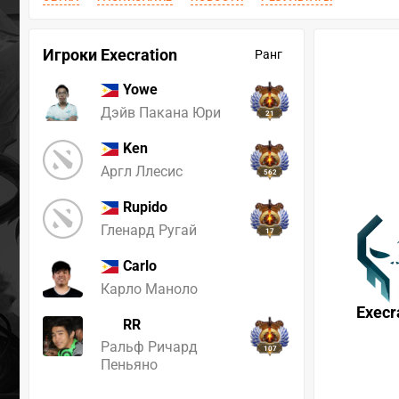
Игроки Execration
Ранг
Yowe
Дэйв Пакана Юри
21
Ken
Аргл Ллесис
562
Rupido
Гленард Ругай
17
Carlo
Карло Маноло
Execr
RR
Ральф Ричард
107
Пеньяно