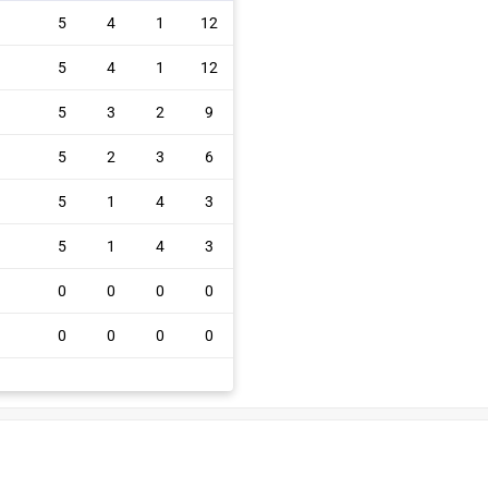
5
4
1
12
5
4
1
12
5
3
2
9
5
2
3
6
5
1
4
3
5
1
4
3
0
0
0
0
0
0
0
0