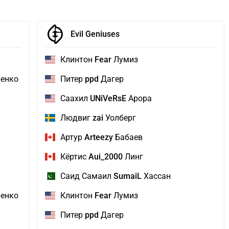
Evil Geniuses
Клинтон
Fear
Лумиз
енко
Питер
ppd
Дагер
Саахил
UNiVeRsE
Арора
Людвиг
zai
Уолберг
Артур
Arteezy
Бабаев
Кёртис
Aui_2000
Линг
Саид Самаил
SumaiL
Хассан
енко
Клинтон
Fear
Лумиз
Питер
ppd
Дагер