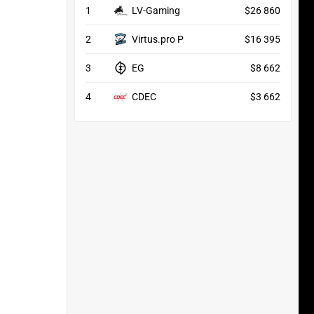
1
LV-Gaming
$26 860
2
Virtus.pro P
$16 395
3
EG
$8 662
4
CDEC
$3 662