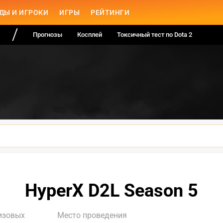
ДЫ И ИГРОКИ
ИГРЫ
РЕЙТИНГИ
Прогнозы
Косплей
Токсичный тест по Dota 2
HyperX D2L Season 5
изовых
Место проведения