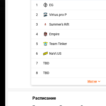
1
EG
2
Virtus.pro P
3
Summer's Rift
4
Empire
5
Team Tinker
6
NaVi.US
7
TBD
8
TBD
Матчи
Расписание