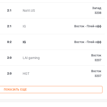
Запад
2
:
1
NaVi.US
3208
2
:
1
IG
Восток - Плей-офф
0
:
2
IG
Восток - Плей-офф
Восток
2
:
0
LAI gaming
3207
Восток
2
:
0
HGT
3207
ПОКАЗАТЬ ЕЩЕ