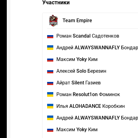
Участники
Team Empire
Роман
Scandal
Садотенков
Андрей
ALWAYSWANNAFLY
Бондар
Максим
Yoky
Ким
Алексей
Solo
Березин
Айрат
Silent
Газиев
Роман
Resolut1on
Фоминок
Илья
ALOHADANCE
Коробкин
Андрей
ALWAYSWANNAFLY
Бондар
Максим
Yoky
Ким