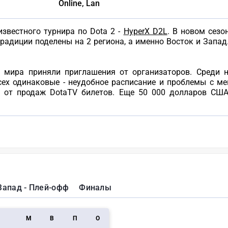
Online, Lan
звестного турнира по Dota 2 -
HyperX D2L
. В новом сезо
традиции поделены на 2 региона, а именно Восток и Запад
ы мира приняли приглашения от организаторов. Среди
сех одинаковые - неудобное расписание и проблемы с 
 от продаж DotaTV билетов. Еще 50 000 долларов США
Запад - Плей-офф
Финалы
M
В
П
О