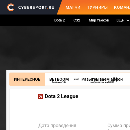
МАТЧИ
ТУРНИРЫ
КОМАН
Dota 2
CS2
Мир танков
Еще
ИНТЕРЕСНОЕ
BETBOOM
Разыгрываем айфон
Реклама 18+
за прогнозы на MLBB
Dota 2 League
Дата проведения
Сумма пр