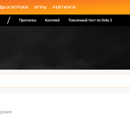
ДЫ И ИГРОКИ
ИГРЫ
РЕЙТИНГИ
Прогнозы
Косплей
Токсичный тест по Dota 2
дения