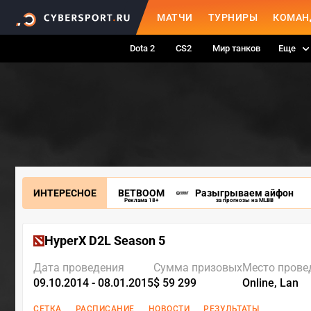
МАТЧИ
ТУРНИРЫ
КОМАН
Dota 2
CS2
Мир танков
Еще
ИНТЕРЕСНОЕ
BETBOOM
Разыгрываем айфон
Реклама 18+
за прогнозы на MLBB
HyperX D2L Season 5
Дата проведения
Сумма призовых
Место прове
09.10.2014 - 08.01.2015
$ 59 299
Online, Lan
СЕТКА
РАСПИСАНИЕ
НОВОСТИ
РЕЗУЛЬТАТЫ