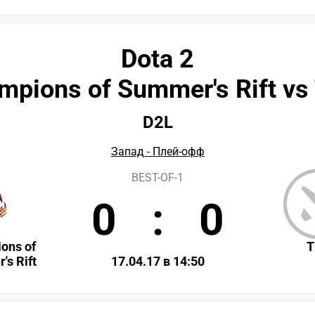
Dota 2
mpions of Summer's Rift vs
D2L
Запад - Плей-офф
BEST-OF-1
0
:
0
ons of
T
s Rift
17.04.17 в 14:50