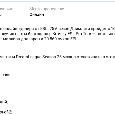
изовых
Место проведения
0
Онлайн
 онлайн-турнира от ESL. 25-й сезон Дримлиги пройдет с 1
получил слоты благодаря рейтингу ESL Pro Tour — остальн
 миллион долларов и 20 860 очков EPL.
ультаты DreamLeague Season 25 можно отслеживать в этом
lcons.
дой;
-of-2;