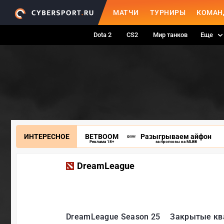
МАТЧИ
ТУРНИРЫ
КОМАН
Dota 2
CS2
Мир танков
Еще
ИНТЕРЕСНОЕ
BETBOOM
Разыгрываем айфон
Реклама 18+
за прогнозы на MLBB
DreamLeague
DreamLeague Season 25
Закрытые кв