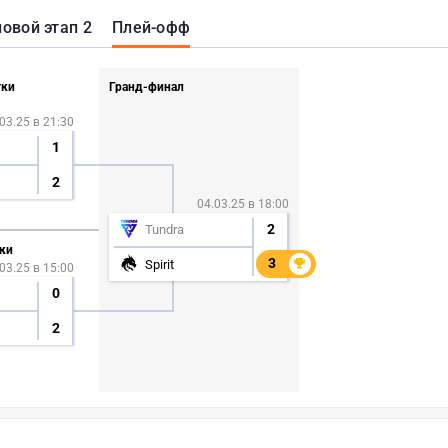
повой этап 2
Плей-офф
тки
Гранд-финал
03.25 в 21:30
1
2
04.03.25 в 18:00
2
Tundra
ки
3
3
Spirit
03.25 в 15:00
0
2