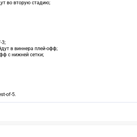
ут во вторую стадию;
-3;
йдут в виннера плей-офф;
офф с нижней сетки;
t-of-5.