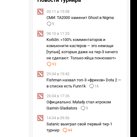
03.11 в 15:58
СМИ: TA2000 заменит Ghost в Nigma
5
08.10 в 11:25
Korb3n: «100% комментаторов и
комьюнити-кастеров — это немощи
[тупые], которые даже на тир-3 ничего
не сделают. Только яйца понюхают»
93
29.04 в 19:42
Fishman назвал топ-3 «фриков» Dota 2 —
в списке есть Funn1k
16
20.04 в 17:26
Официально: Malady стал игроком
Gaimin Gladiators
9
14.04 в 09:56
Satanic выиграл свой первый тир-1
турнир
44