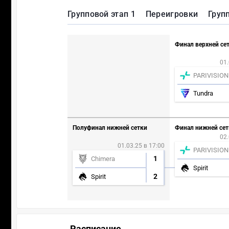
Групповой этап 1
Переигровки
Груп
Финал верхней се
01.
PARIVISION
Tundra
Полуфинал нижней сетки
Финал нижней сет
02.
01.03.25 в 17:00
PARIVISION
1
Chimera
Spirit
2
Spirit
Расписание