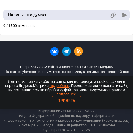
Напиши, что думаешь
0 / 1500 символов
Разработчиком сайта является ООО «ЕСПОРТ Медиа»
На сайте cybersport.ru применяются рекомендательные технологии
О нас
Документы
Для повышения удобства сайта мы используем cookie-файлы и
сервис Яндекс.Метрика
подробнее
. Продолжая использовать сайт,
© ООО «Киберспорт.ру» — Все права защищены
вы соглашаетесь на обработку файлов, используемых сервисом
подробнее
.
18+
ПРИНЯТЬ
ООО «Киберспорт.ру». Свидетельство о регистрации средств массовой
информации ЭЛ № ФС 77 - 74
022
выдано Федеральной службой по надзору в сфере связи,
информационных технологий и массовых коммуникаций (Роскомнадзор)
19 октября 2018 года. Главный редактор — В.Н. Животнев.
Cybersport.ru
@ 2011 - 2026