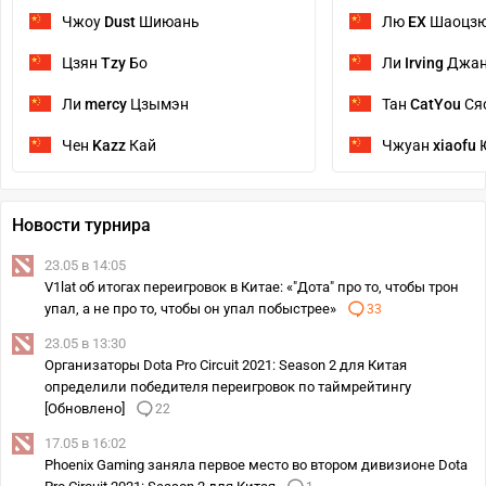
Чжоу
Dust
Шиюань
Лю
EX
Шаоцз
Цзян
Tzy
Бо
Ли
Irving
Джа
Ли
mercy
Цзымэн
Тан
CatYou
Ся
Чен
Kazz
Кай
Чжуан
xiaofu
Новости турнира
23.05 в 14:05
V1lat об итогах переигровок в Китае: «"Дота" про то, чтобы трон
упал, а не про то, чтобы он упал побыстрее»
33
23.05 в 13:30
Организаторы Dota Pro Circuit 2021: Season 2 для Китая
определили победителя переигровок по таймрейтингу
[Обновлено]
22
17.05 в 16:02
Phoenix Gaming заняла первое место во втором дивизионе Dota