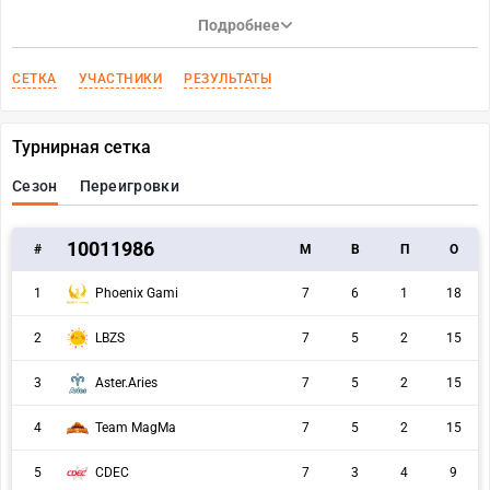
Подробнее
СЕТКА
УЧАСТНИКИ
РЕЗУЛЬТАТЫ
Турнирная сетка
Сезон
Переигровки
10011986
#
M
В
П
О
1
Phoenix Gami
7
6
1
18
2
LBZS
7
5
2
15
3
Aster.Aries
7
5
2
15
4
Team MagMa
7
5
2
15
5
CDEC
7
3
4
9