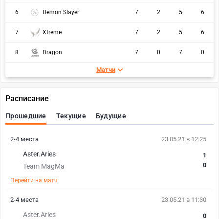
6
Demon Slayer
7
2
5
6
7
Xtreme
7
2
5
6
8
Dragon
7
0
7
0
Матчи
Расписание
Прошедшие
Текущие
Будущие
2-4 места
23.05.21 в 12:25
Aster.Aries
1
0
Team MagMa
Перейти на матч
2-4 места
23.05.21 в 11:30
Aster.Aries
0