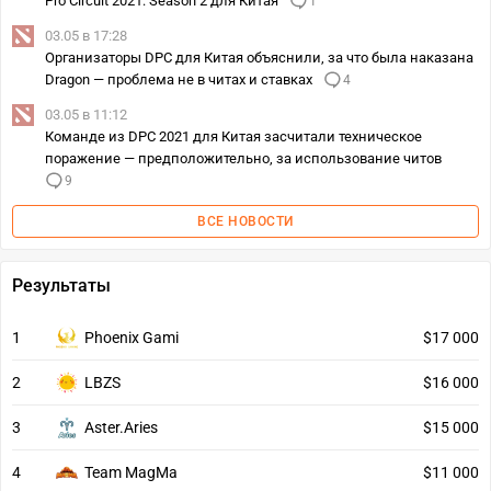
Pro Circuit 2021: Season 2 для Китая
1
03.05 в 17:28
Организаторы DPC для Китая объяснили, за что была наказана
Dragon — проблема не в читах и ставках
4
03.05 в 11:12
Команде из DPC 2021 для Китая засчитали техническое
поражение — предположительно, за использование читов
9
ВСЕ НОВОСТИ
Результаты
1
Phoenix Gami
$17 000
2
LBZS
$16 000
3
Aster.Aries
$15 000
4
Team MagMa
$11 000